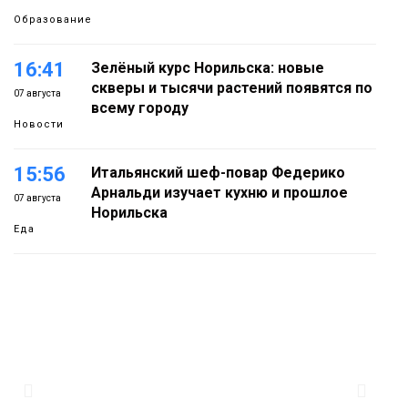
Образование
16:41
Зелёный курс Норильска: новые
скверы и тысячи растений появятся по
07 августа
всему городу
Новости
15:56
Итальянский шеф-повар Федерико
Арнальди изучает кухню и прошлое
07 августа
Норильска
Еда
15:11
Игрок ФК «Норильск» Артём Антошкин
помог сборной России взять золото в
07 августа
футзальном турнире
Спорт
14:30
Ленинский проспект частично закроют
в связи с Днём рождения «Башни»
07 августа