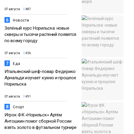
07 августа
487
6
Новости
Зелёный курс Норильска: новые
скверы и тысячи растений появятся
по всему городу
07 августа
436
7
Еда
Итальянский шеф-повар Федерико
Арнальди изучает кухню и прошлое
Норильска
07 августа
491
8
Спорт
Игрок ФК «Норильск» Артём
Антошкин помог сборной России
взять золото в футзальном турнире