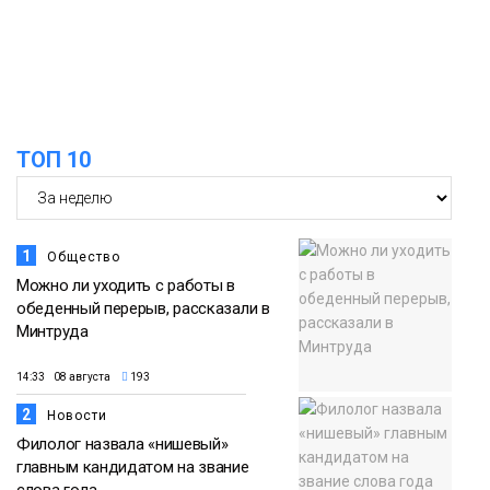
Новости
13:59
«Домик Хоббитов» и «Самолёт в
облаках» появятся в Кайеркане
07 августа
ТОП 10
Новости
1
Общество
Можно ли уходить с работы в
обеденный перерыв, рассказали в
Минтруда
14:33 08 августа
193
2
Новости
Филолог назвала «нишевый»
главным кандидатом на звание
слова года