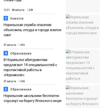
12:31 08 августа
238
3
Новости
Норильская служба спасения
объяснила, откуда в городе взялся
смог
07 августа
492
4
Образование
В Норильске абитуриентам
предлагают 14 специальностей с
перспективой работы в
«Норникеле»
07 августа
506
5
Образование
Норильские школьники бесплатно
отдохнут на берегу Японского моря