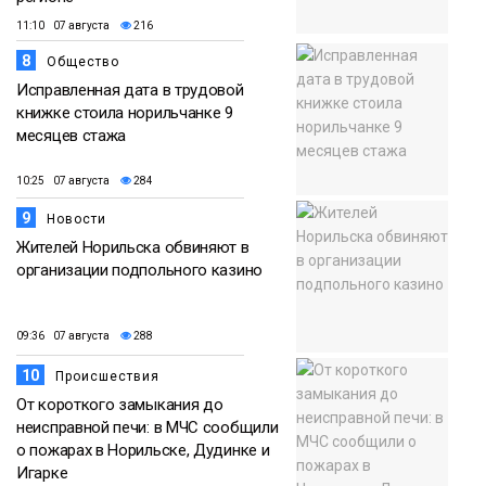
11:10 07 августа
216
8
Общество
Исправленная дата в трудовой
книжке стоила норильчанке 9
месяцев стажа
10:25 07 августа
284
9
Новости
Жителей Норильска обвиняют в
организации подпольного казино
09:36 07 августа
288
10
Происшествия
От короткого замыкания до
неисправной печи: в МЧС сообщили
о пожарах в Норильске, Дудинке и
Игарке