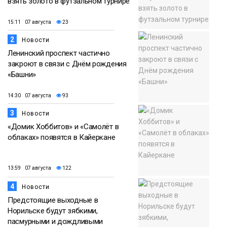
взять золото в футзальном турнире
15:11 07 августа
23
2
Новости
Ленинский проспект частично
закроют в связи с Днём рождения
«Башни»
14:30 07 августа
93
3
Новости
«Домик Хоббитов» и «Самолёт в
облаках» появятся в Кайеркане
13:59 07 августа
122
4
Новости
Предстоящие выходные в
Норильске будут зябкими,
пасмурными и дождливыми