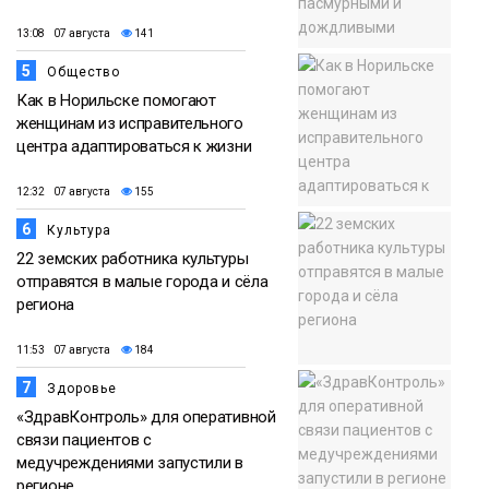
13:08 07 августа
141
5
Общество
Как в Норильске помогают
женщинам из исправительного
центра адаптироваться к жизни
12:32 07 августа
155
6
Культура
22 земских работника культуры
отправятся в малые города и сёла
региона
11:53 07 августа
184
7
Здоровье
«ЗдравКонтроль» для оперативной
связи пациентов с
медучреждениями запустили в
регионе