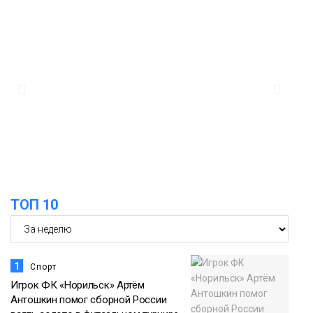
09:36
Жителей Норильска обвиняют в
организации подпольного казино
Новости
18:25
От короткого замыкания до
неисправной печи: в МЧС сообщили
06 августа
о пожарах в Норильске, Дудинке и
Игарке
Происшествия
ТОП 10
1
Спорт
Игрок ФК «Норильск» Артём
Антошкин помог сборной России