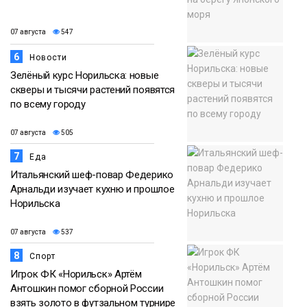
07 августа
547
6
Новости
Зелёный курс Норильска: новые
скверы и тысячи растений появятся
по всему городу
07 августа
505
7
Еда
Итальянский шеф-повар Федерико
Арнальди изучает кухню и прошлое
Норильска
07 августа
537
8
Спорт
Игрок ФК «Норильск» Артём
Антошкин помог сборной России
взять золото в футзальном турнире