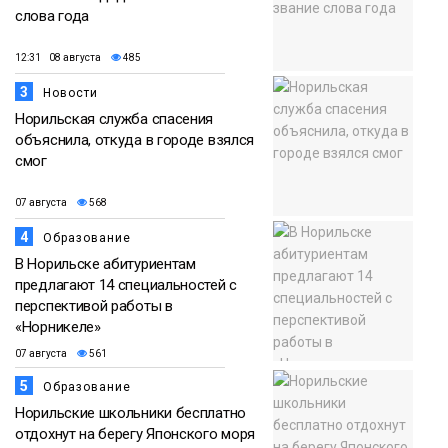
слова года
12:31 08 августа
485
3
Новости
Норильская служба спасения
объяснила, откуда в городе взялся
смог
07 августа
568
4
Образование
В Норильске абитуриентам
предлагают 14 специальностей с
перспективой работы в
«Норникеле»
07 августа
561
5
Образование
Норильские школьники бесплатно
отдохнут на берегу Японского моря