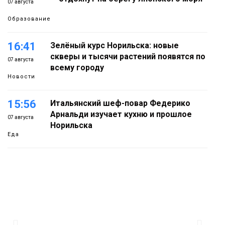
07 августа
Образование
16:41
Зелёный курс Норильска: новые
скверы и тысячи растений появятся по
07 августа
всему городу
Новости
15:56
Итальянский шеф-повар Федерико
Арнальди изучает кухню и прошлое
07 августа
Норильска
Еда
15:11
Игрок ФК «Норильск» Артём Антошкин
помог сборной России взять золото в
07 августа
футзальном турнире
Спорт
14:30
Ленинский проспект частично закроют