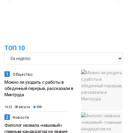
в связи с Днём рождения «Башни»
07 августа
Новости
13:59
«Домик Хоббитов» и «Самолёт в
облаках» появятся в Кайеркане
07 августа
ТОП 10
Новости
1
Общество
Можно ли уходить с работы в
обеденный перерыв, рассказали в
Минтруда
14:33 08 августа
398
2
Новости
Филолог назвала «нишевый»
главным кандидатом на звание