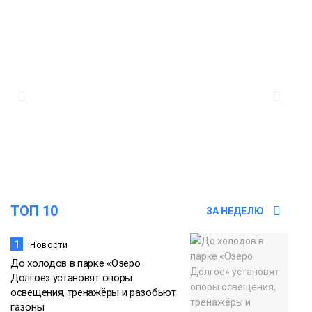
10:23
Авиакомпания NordStar вновь
выступила партнером заплыва
X‑WATERS Енисей в Дудинке
Новости
09:37
Фиктивный брак ради вида на
жительство раскрыли в Норильске
Общество
ТОП 10
ЗА НЕДЕЛЮ
1
Новости
До холодов в парке «Озеро
Долгое» установят опоры
освещения, тренажёры и разобьют
газоны