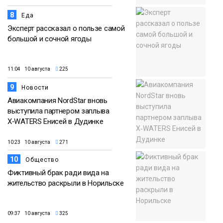
8
Еда
Эксперт рассказал о пользе самой
большой и сочной ягоды
11:04 10 августа
225
9
Новости
Авиакомпания NordStar вновь
выступила партнером заплыва
X‑WATERS Енисей в Дудинке
10:23 10 августа
271
10
Общество
Фиктивный брак ради вида на
жительство раскрыли в Норильске
09:37 10 августа
325