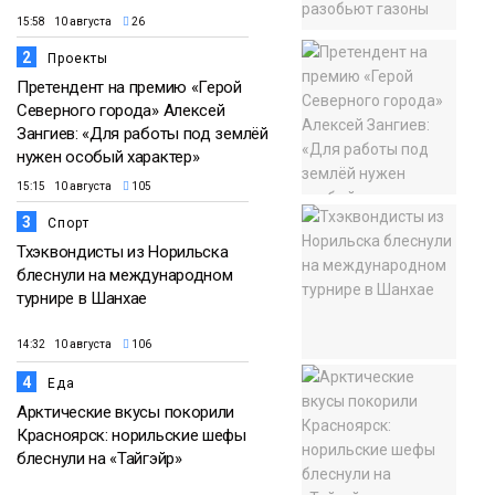
15:58 10 августа
26
2
Проекты
Претендент на премию «Герой
Северного города» Алексей
Зангиев: «Для работы под землёй
нужен особый характер»
15:15 10 августа
105
3
Спорт
Тхэквондисты из Норильска
блеснули на международном
турнире в Шанхае
14:32 10 августа
106
4
Еда
Арктические вкусы покорили
Красноярск: норильские шефы
блеснули на «Тайгэйр»