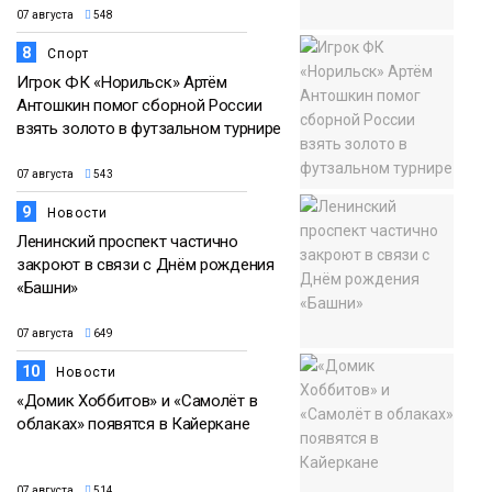
07 августа
548
8
Спорт
Игрок ФК «Норильск» Артём
Антошкин помог сборной России
взять золото в футзальном турнире
07 августа
543
9
Новости
Ленинский проспект частично
закроют в связи с Днём рождения
«Башни»
07 августа
649
10
Новости
«Домик Хоббитов» и «Самолёт в
облаках» появятся в Кайеркане
07 августа
514