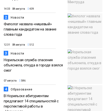
14:33 08 августа
439
2
Новости
Филолог назвала «нишевый»
главным кандидатом на звание
слова года
12:31 08 августа
512
3
Новости
Норильская служба спасения
объяснила, откуда в городе взялся
смог
07 августа
586
4
Образование
В Норильске абитуриентам
предлагают 14 специальностей с
перспективой работы в