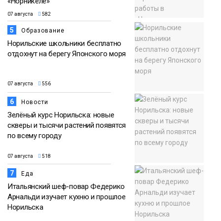
«Норникеле»
07 августа
582
5
Образование
Норильские школьники бесплатно
отдохнут на берегу Японского моря
07 августа
556
6
Новости
Зелёный курс Норильска: новые
скверы и тысячи растений появятся
по всему городу
07 августа
518
7
Еда
Итальянский шеф-повар Федерико
Арнальди изучает кухню и прошлое
Норильска