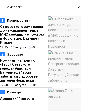
14:36
На плато Путорана
создадут систему
наблюдения за вечной
1
Происшествия
мерзлотой и очистят
От короткого замыкания
Плато
до неисправной печи: в
территорию от мусора
Путорана
МЧС сообщили о пожарах
в Норильске, Дудинке и
Игарке
13:47
Заполярный
18:25 06 августа
69
транспортный филиал
2
Здоровье
в Дудинке
Номинант на премию
«Герой Северного
заасфальтировал 47
города» Анастасия
Батуринец 24 года
тысяч «квадратов»
заботится о здоровье
грузовых площадок
жителей Норильска
Новости
17:50 06 августа
136
3
Культура
13:10
В Норильске лыжную
Афиша 7–14 августа
базу «Оль-Гуль»
закрыли из-за