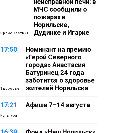
неисправной печи: в
МЧС сообщили о
пожарах в
Норильске,
Дудинке и Игарке
Происшествия
17:50
Номинант на премию
«Герой Северного
города» Анастасия
Батуринец 24 года
заботится о здоровье
жителей Норильска
Здоровье
17:21
Афиша 7–14 августа
Культура
16:39
Фонд «Наш Норильск»