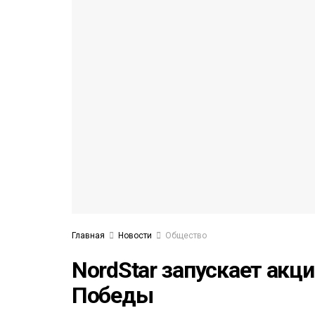
53)
558)
Главная
Новости
Общество
NordStar запускает акц
Победы