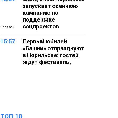
запускает осеннюю
кампанию по
поддержке
соцпроектов
Новости
15:57
Первый юбилей
«Башни» отпразднуют
в Норильске: гостей
ждут фестиваль,
квест и многое другое
Новости
15:15
Как устроено
школьное питание в
Норильске: льготы,
меню и порядок
оплаты
Образование
ТОП 10