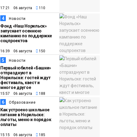
появления медведя
Животные
17:21 06 августа
110
4
12:25
Барнаул обошёл
Новости
Фонд «Наш Норильск»
Красноярск в
запускает осеннюю
списке городов,
кампанию по поддержке
соцпроектов
откуда приехали
Проекты
норильчане
16:39 06 августа
150
Медиакомпании
5
Новости
Первый юбилей «Башни»
отпразднуют в
Норильске: гостей ждут
фестиваль, квест и
многое другое
15:57 06 августа
188
6
Образование
Как устроено школьное
питание в Норильске:
льготы, меню и порядок
оплаты
15:15 06 августа
185