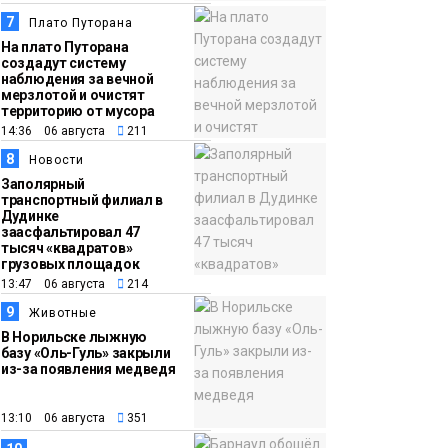
7
Плато Путорана
На плато Путорана
создадут систему
наблюдения за вечной
мерзлотой и очистят
территорию от мусора
14:36 06 августа
211
8
Новости
Заполярный
транспортный филиал в
Дудинке
заасфальтировал 47
тысяч «квадратов»
грузовых площадок
13:47 06 августа
214
9
Животные
В Норильске лыжную
базу «Оль-Гуль» закрыли
из-за появления медведя
13:10 06 августа
351