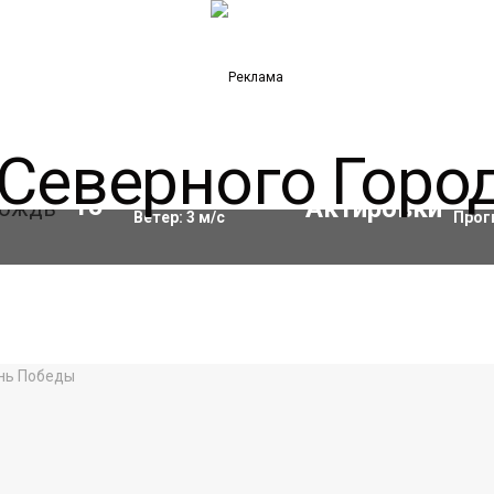
Влажность:
93
%
Акти
15
°C
Ветер:
3
м/с
Прог