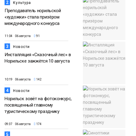
2
Культура
Преподаватель норильской
«художки» стала призёром
международного конкурса
11:04 06 августа
91
3
Новости
Инсталляция «Сказочный лес» в
Норильске зажжётся 10 августа
10:19 06 августа
142
4
Новости
Норильск зовёт на фотоконкурс,
посвященный главному
туристическому празднику
09:37 06 августа
174
5