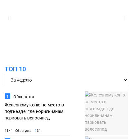
Дудинке впервые состоялся заплыв X-
05 августа
WATERS на 12 км
Спорт
15:00
Юбилейный X-WATERS собрал в
Дудинке более 120 пловцов со всей
05 августа
России
Фото
ТОП 10
1
Общество
Железному коню не место в
подъезде: где норильчанам
парковать велосипед
11:41 06 августа
31