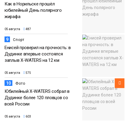
Как в Норильске прошёл
юбилейный День полярного
жирафа
05 августа
487
9
Спорт
Енисей проверил на прочность: в
Дудинке впервые состоялся
заплыв X-WATERS на 12 км
05 августа
575
10
Фото
Юбилейный X-WATERS собрал в
Дудинке более 120 пловцов со
всей России
05 августа
603