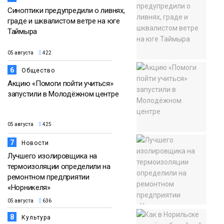
Синоптики предупредили о ливнях,
граде и шквалистом ветре на юге
Таймыра
05 августа
422
6
Общество
Акцию «Помоги пойти учиться»
запустили в Молодёжном центре
05 августа
425
7
Новости
Лучшего изолировщика на
термоизоляции определили на
ремонтном предприятии
«Норникеля»
05 августа
636
8
Культура