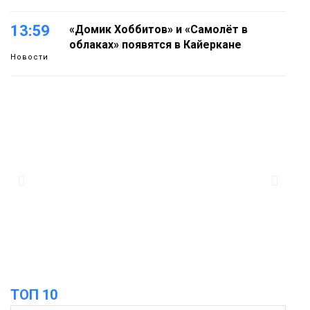
13:59
«Домик Хоббитов» и «Самолёт в
облаках» появятся в Кайеркане
Новости
13:08
Предстоящие выходные в Норильске
будут зябкими, пасмурными и
дождливыми
Новости
12:32
Как в Норильске помогают женщинам
из исправительного центра
адаптироваться к жизни
Общество
ТОП 10