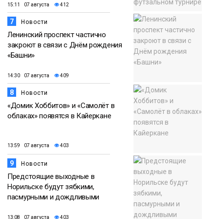
15:11 07 августа
412
7
Новости
Ленинский проспект частично
закроют в связи с Днём рождения
«Башни»
14:30 07 августа
409
8
Новости
«Домик Хоббитов» и «Самолёт в
облаках» появятся в Кайеркане
13:59 07 августа
403
9
Новости
Предстоящие выходные в
Норильске будут зябкими,
пасмурными и дождливыми
13:08 07 августа
403