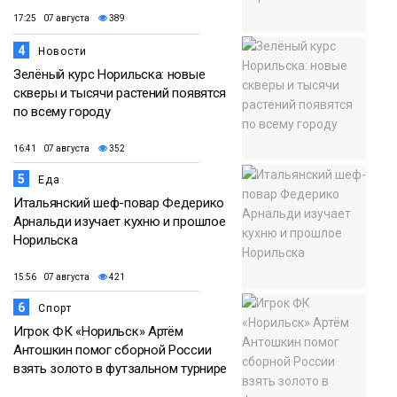
17:25 07 августа
389
4
Новости
Зелёный курс Норильска: новые
скверы и тысячи растений появятся
по всему городу
16:41 07 августа
352
5
Еда
Итальянский шеф-повар Федерико
Арнальди изучает кухню и прошлое
Норильска
15:56 07 августа
421
6
Спорт
Игрок ФК «Норильск» Артём
Антошкин помог сборной России
взять золото в футзальном турнире