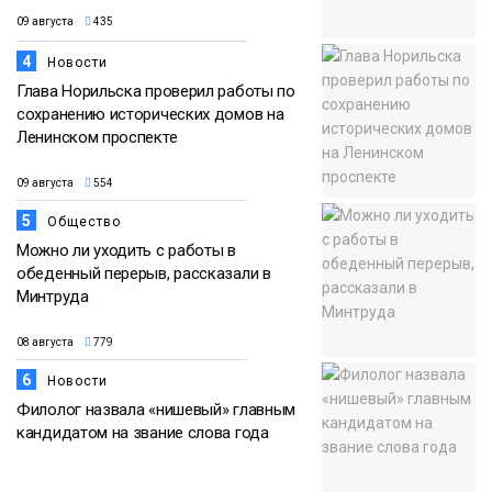
09 августа
435
4
Новости
Глава Норильска проверил работы по
сохранению исторических домов на
Ленинском проспекте
09 августа
554
5
Общество
Можно ли уходить с работы в
обеденный перерыв, рассказали в
Минтруда
08 августа
779
6
Новости
Филолог назвала «нишевый» главным
кандидатом на звание слова года