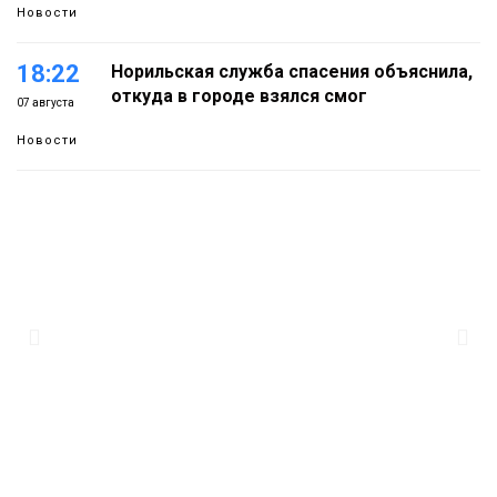
Новости
18:22
Норильская служба спасения объяснила,
откуда в городе взялся смог
07 августа
Новости
18:01
В Норильске абитуриентам предлагают
14 специальностей с перспективой
07 августа
работы в «Норникеле»
Образование
17:25
Норильские школьники бесплатно
отдохнут на берегу Японского моря
07 августа
Образование
16:41
Зелёный курс Норильска: новые скверы и
тысячи растений появятся по всему
07 августа