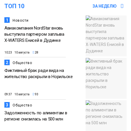
городу
ТОП 10
ЗА НЕДЕЛЮ
Новости
1
Новости
Авиакомпания NordStar вновь
выступила партнером заплыва
X‑WATERS Енисей в Дудинке
10:23 10 августа
28
2
Общество
Фиктивный брак ради вида на
жительство раскрыли в Норильске
09:37 10 августа
93
3
Общество
Задолженность по алиментам в
регионе снизилась на 500 млн