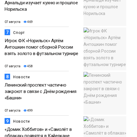
Арнальди изучает кухню и прошлое
Норильска
07 августа
469
7
Спорт
Игрок ФК «Норильск» Артём
Антошкин помог сборной России
взять золото в футзальном турнире
07 августа
458
8
Новости
Ленинский проспект частично
закроют в связи с Днём рождения
«Башни»
07 августа
499
9
Новости
«Домик Хоббитов» и «Самолёт в
облаках» появятся в Кайеркане