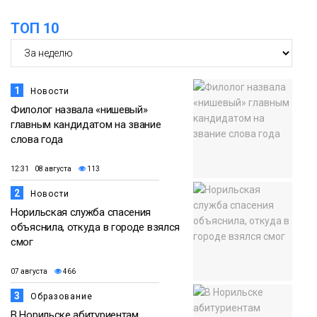
13:08
будут зябкими, пасмурными и
07 августа
ТОП 10
дождливыми
Новости
1
Новости
Филолог назвала «нишевый»
главным кандидатом на звание
слова года
12:31 08 августа
113
2
Новости
Норильская служба спасения
объяснила, откуда в городе взялся
смог
07 августа
466
3
Образование
В Норильске абитуриентам