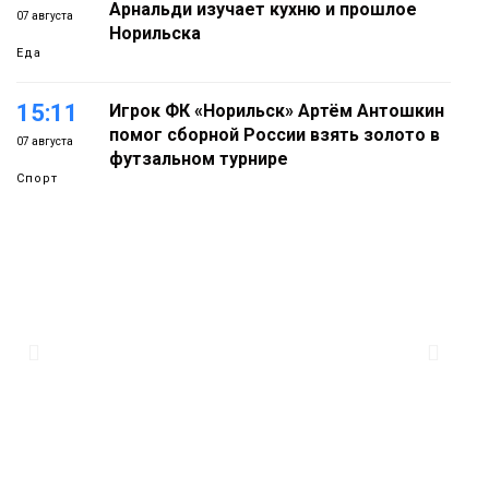
Арнальди изучает кухню и прошлое
07 августа
Норильска
Еда
15:11
Игрок ФК «Норильск» Артём Антошкин
помог сборной России взять золото в
07 августа
футзальном турнире
Спорт
14:30
Ленинский проспект частично закроют
в связи с Днём рождения «Башни»
07 августа
Новости
13:59
«Домик Хоббитов» и «Самолёт в
облаках» появятся в Кайеркане
07 августа
Новости
Предстоящие выходные в Норильске