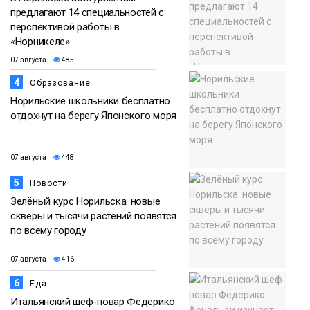
предлагают 14 специальностей с
перспективой работы в
«Норникеле»
07 августа
485
4
Образование
Норильские школьники бесплатно
отдохнут на берегу Японского моря
07 августа
448
5
Новости
Зелёный курс Норильска: новые
скверы и тысячи растений появятся
по всему городу
07 августа
416
6
Еда
Итальянский шеф-повар Федерико