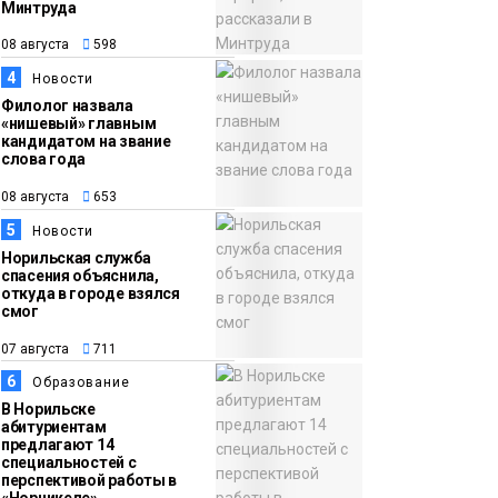
Минтруда
15:11
Игрок ФК «Норильск»
08 августа
598
07 августа
Артём Антошкин
4
Новости
помог сборной России
Филолог назвала
взять золото в
«нишевый» главным
кандидатом на звание
футзальном турнире
Спорт
слова года
08 августа
653
5
Новости
Норильская служба
спасения объяснила,
откуда в городе взялся
смог
07 августа
711
6
Образование
В Норильске
абитуриентам
предлагают 14
специальностей с
перспективой работы в