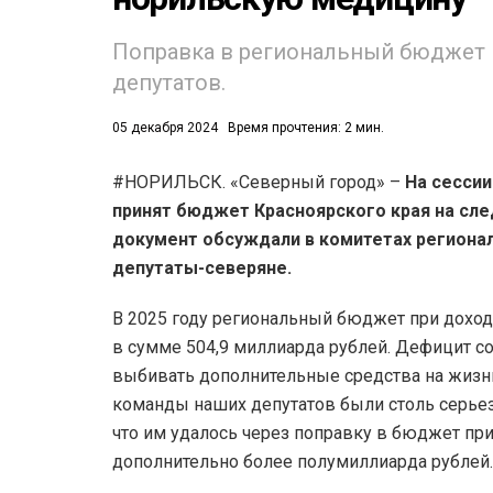
53)
Поправка в региональный бюджет –
депутатов.
558)
05 декабря 2024
Время прочтения: 2 мин.
#НОРИЛЬСК. «Северный город» –
На сессии
принят бюджет Красноярского края на сл
документ обсуждали в комитетах регионал
депутаты-северяне.
В 2025 году региональный бюджет при доход
в сумме 504,9 миллиарда рублей. Дефицит со
выбивать дополнительные средства на жизнь 
команды наших депутатов были столь серьез
что им удалось через поправку в бюджет пр
дополнительно более полумиллиарда рублей.