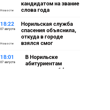
кандидатом на звание
слова года
Новости
18:22
Норильская служба
07 августа
спасения объяснила,
откуда в городе
взялся смог
Новости
18:01
В Норильске
07 августа
абитуриентам
предлагают 14
специальностей с
перспективой
работы в
«Норникеле»
Образование
17:25
Норильские