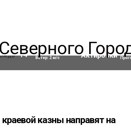
Влажность:
65
%
Акти
14
°C
Ветер:
2
м/с
Прог
 краевой казны направят на