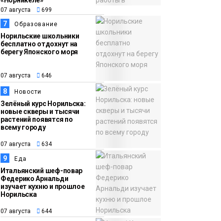
«Норникеле»
07 августа
699
7
Образование
Норильские школьники
бесплатно отдохнут на
берегу Японского моря
07 августа
646
8
Новости
Зелёный курс Норильска:
новые скверы и тысячи
растений появятся по
всему городу
07 августа
634
9
Еда
Итальянский шеф-повар
Федерико Арнальди
изучает кухню и прошлое
Норильска
07 августа
644