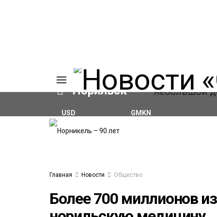
Норильск
USD
GMKN
₽82.17
(+0.93%)
₽124.64
(+0.52%)
ИЯ
А
Ы
А
ОВАНИЕ
Главная
Новости
Общество
ЛОВ
Более 700 миллионов из
норильскую медицину