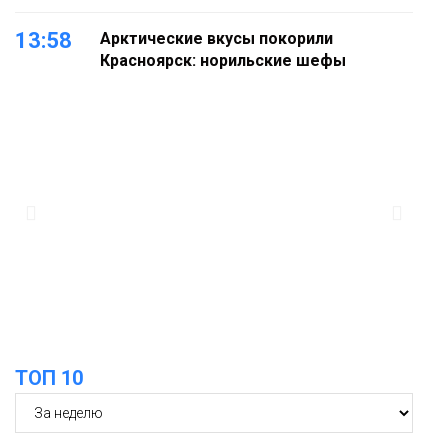
13:58
Арктические вкусы покорили
Красноярск: норильские шефы
блеснули на «Тайгэйр»
Еда
13:10
Рабочая неделя с 10 по 14 августа
будет солнечной и тёплой
Новости
12:33
Прокуратура проверяет инцидент с
самолётом авиакомпании «Сибирь»
в Норильске
Происшествия
ТОП 10