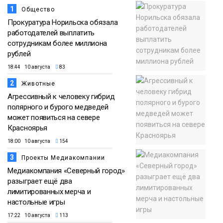
1
Общество
Прокуратура Норильска обязала
работодателей выплатить
сотрудникам более миллиона
рублей
18:44 10 августа
83
2
Животные
Агрессивный к человеку гибрид
полярного и бурого медведей
может появиться на севере
Красноярья
18:00 10 августа
154
3
Проекты Медиакомпании
Медиакомпания «Северный город»
разыграет ещё два
лимитированных мерча и
настольные игры
17:22 10 августа
113