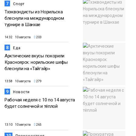
7
Спорт
Тхэквондисты из Норильска
блеснули на международном
турнире в Шанхае
14:32 10 августа
203
8
Еда
Арктические вкусы покорили
Красноярск: норильские шефы
блеснули на «Тайгэйр»
13:58 10 августа
279
9
Новости
Рабочая неделя с 10 по 14 августа
будет солнечной и тёплой
13:10 10 августа
265
10
Происшествия