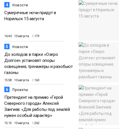
4
Новости
Сумеречные ночи придут в
Норильск 15 августа
16:40 10 августа
179
5
Новости
До холодов в парке «Озеро
Долгое» установят опоры
освещения, тренажёры и разобьют
газоны
15:58 10 августа
163
6
Проекты
Претендент на премию «Герой
Северного города» Алексей
Зангиев: «Для работы под землёй
нужен особый характер»
15:15 10 августа
262