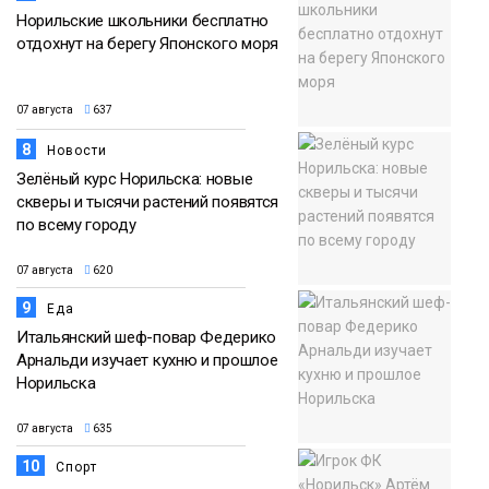
Норильские школьники бесплатно
отдохнут на берегу Японского моря
07 августа
637
8
Новости
Зелёный курс Норильска: новые
скверы и тысячи растений появятся
по всему городу
07 августа
620
9
Еда
Итальянский шеф-повар Федерико
Арнальди изучает кухню и прошлое
Норильска
07 августа
635
10
Спорт