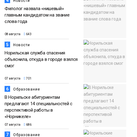
4
Новости
Филолог назвала «нишевый»
главным кандидатом на звание
слова года
08 августа
643
5
Новости
Норильская служба спасения
объяснила, откуда в городе взялся
смог
07 августа
701
6
Образование
В Норильске абитуриентам
предлагают 14 специальностей с
перспективой работы в
«Норникеле»
07 августа
686
7
Образование