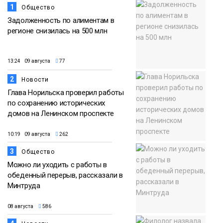
1
Общество
Задолженность по алиментам в
регионе снизилась на 500 млн
13:24 09 августа
77
2
Новости
Глава Норильска проверил работы
по сохранению исторических
домов на Ленинском проспекте
10:19 09 августа
262
3
Общество
Можно ли уходить с работы в
обеденный перерыв, рассказали в
Минтруда
08 августа
586