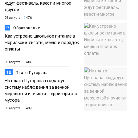
ждут фестиваль, квест и многое
другое
06 августа
476
9
Образование
Как устроено школьное питание в
Норильске: льготы, меню и порядок
оплаты
06 августа
404
10
Плато Путорана
На плато Путорана создадут
систему наблюдения за вечной
мерзлотой и очистят территорию от
мусора
06 августа
439