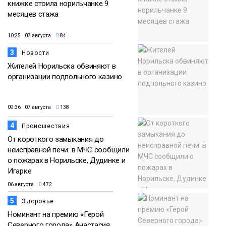
книжке стоила норильчанке 9
месяцев стажа
10:25 07 августа
84
3
Новости
Жителей Норильска обвиняют в
организации подпольного казино
09:36 07 августа
138
4
Происшествия
От короткого замыкания до
неисправной печи: в МЧС сообщили
о пожарах в Норильске, Дудинке и
Игарке
06 августа
472
5
Здоровье
Номинант на премию «Герой
Северного города» Анастасия