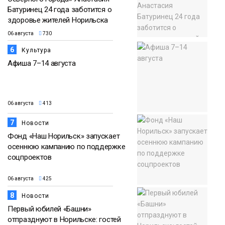
Батуринец 24 года заботится о
здоровье жителей Норильска
06 августа
730
6
Культура
Афиша 7–14 августа
06 августа
413
7
Новости
Фонд «Наш Норильск» запускает
осеннюю кампанию по поддержке
соцпроектов
06 августа
425
8
Новости
Первый юбилей «Башни»
отпразднуют в Норильске: гостей