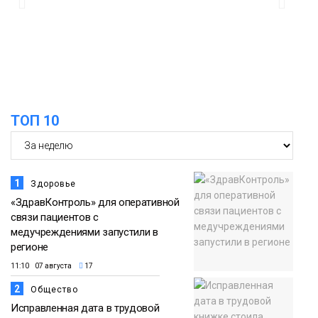
Норильске: льготы, меню и порядок
06 августа
оплаты
Образование
14:36
На плато Путорана создадут систему
наблюдения за вечной мерзлотой и
06 августа
очистят территорию от мусора
Плато
ТОП 10
Путорана
1
Здоровье
«ЗдравКонтроль» для оперативной
связи пациентов с
медучреждениями запустили в
регионе
11:10 07 августа
17
2
Общество
Исправленная дата в трудовой