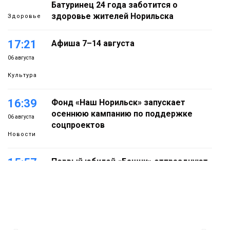
Батуринец 24 года заботится о
здоровье жителей Норильска
Здоровье
17:21
Афиша 7–14 августа
06 августа
Культура
16:39
Фонд «Наш Норильск» запускает
осеннюю кампанию по поддержке
06 августа
соцпроектов
Новости
15:57
Первый юбилей «Башни» отпразднуют
в Норильске: гостей ждут фестиваль,
06 августа
квест и многое другое
Новости
15:15
Как устроено школьное питание в