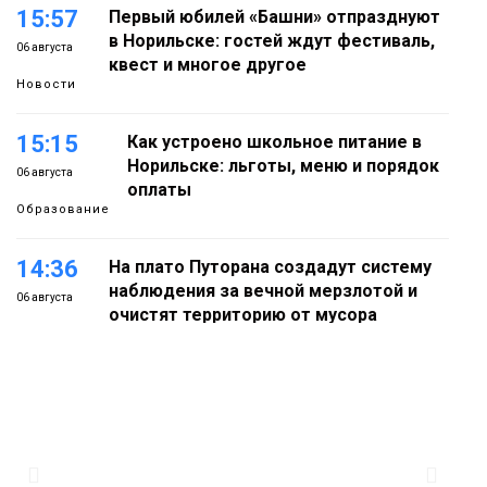
15:57
Первый юбилей «Башни» отпразднуют
в Норильске: гостей ждут фестиваль,
06 августа
квест и многое другое
Новости
15:15
Как устроено школьное питание в
Норильске: льготы, меню и порядок
06 августа
оплаты
Образование
14:36
На плато Путорана создадут систему
наблюдения за вечной мерзлотой и
06 августа
очистят территорию от мусора
Плато
Путорана
13:47
Заполярный транспортный филиал в
Дудинке заасфальтировал 47 тысяч
06 августа
«квадратов» грузовых площадок
Новости