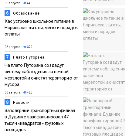
06 августа
445
6
Образование
Как устроено школьное питание в
Норильске: льготы, меню и порядок
оплаты
06 августа
379
7
Плато Путорана
На плато Путорана создадут
систему наблюдения за вечной
мерзлотой и очистят территорию от
мусора
06 августа
425
8
Новости
Заполярный транспортный филиал
в Дудинке заасфальтировал 47
тысяч «квадратов» грузовых
площадок