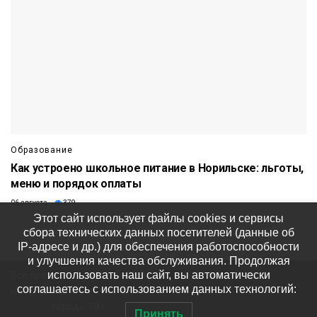
Образование
Как устроено школьное питание в Норильске: льготы,
меню и порядок оплаты
06 августа
379
Этот сайт использует файлы cookies и сервисы
сбора технических данных посетителей (данные об
IP-адресе и др.) для обеспечения работоспособности
и улучшения качества обслуживания. Продолжая
использовать наш сайт, вы автоматически
Все права защищены © ООО
соглашаетесь с использованием данных технологий:
«Медиакомпания «Северный
город». 18+
Принять