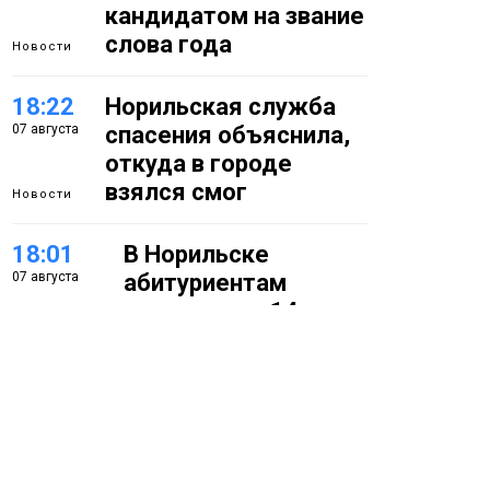
кандидатом на звание
слова года
Новости
18:22
Норильская служба
07 августа
спасения объяснила,
откуда в городе
взялся смог
Новости
18:01
В Норильске
07 августа
абитуриентам
предлагают 14
специальностей с
перспективой
работы в
«Норникеле»
Образование
17:25
Норильские