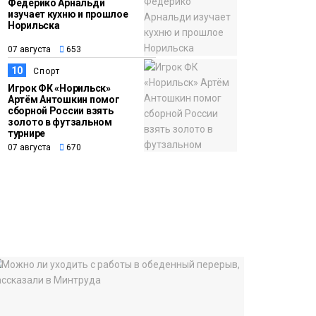
Федерико Арнальди
изучает кухню и прошлое
Норильска
07 августа
653
10
Спорт
Игрок ФК «Норильск»
Артём Антошкин помог
сборной России взять
золото в футзальном
турнире
07 августа
670