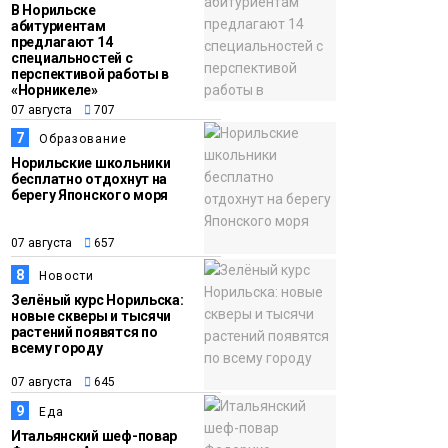
В Норильске
абитуриентам
предлагают 14
специальностей с
перспективой работы в
«Норникеле»
07 августа
707
7
Образование
Норильские школьники
бесплатно отдохнут на
берегу Японского моря
07 августа
657
8
Новости
Зелёный курс Норильска:
новые скверы и тысячи
растений появятся по
всему городу
07 августа
645
9
Еда
Итальянский шеф-повар