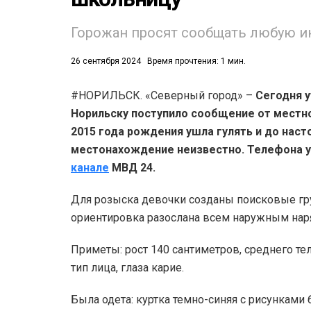
Горожан просят сообщать любую и
26 сентября 2024
Время прочтения: 1 мин.
#НОРИЛЬСК. «Северный город» –
Сегодня у
53)
Норильску поступило сообщение от местно
2015 года рождения ушла гулять и до наст
558)
местонахождение неизвестно. Телефона у
канале
МВД 24.
Для розыска девочки созданы поисковые гру
ориентировка разослана всем наружным нар
Приметы: рост 140 сантиметров, среднего т
тип лица, глаза карие.
Была одета: куртка темно-синяя с рисунками