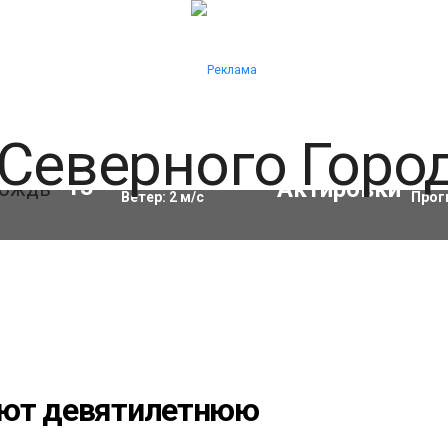
Влажность:
68
%
Акти
13
°C
Ветер:
2
м/с
Прог
ают девятилетнюю