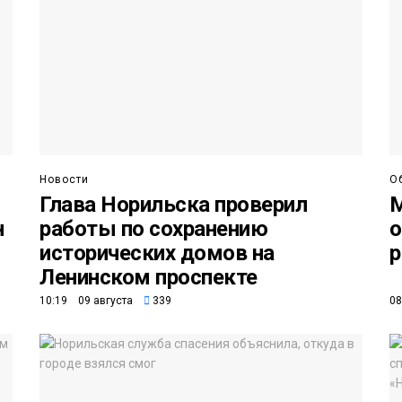
Новости
О
Глава Норильска проверил
М
н
работы по сохранению
о
исторических домов на
р
Ленинском проспекте
10:19 09 августа
339
08