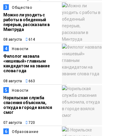
3
Общество
15:11
Игрок ФК «Норильск»
Можно ли уходить с
07 августа
Артём Антошкин
работы в обеденный
помог сборной России
перерыв, рассказали в
Минтруда
взять золото в
08 августа
614
футзальном турнире
Спорт
4
Новости
Филолог назвала
«нишевый» главным
кандидатом на звание
слова года
08 августа
663
5
Новости
Норильская служба
спасения объяснила,
откуда в городе взялся
смог
07 августа
720
6
Образование