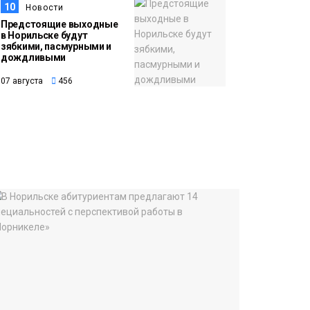
10
Новости
Предстоящие выходные
в Норильске будут
зябкими, пасмурными и
дождливыми
07 августа
456