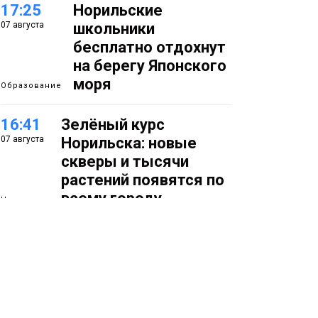
17:25
Норильские
07 августа
школьники
бесплатно отдохнут
на берегу Японского
моря
Образование
16:41
Зелёный курс
07 августа
Норильска: новые
скверы и тысячи
растений появятся по
всему городу
Новости
15:56
Итальянский шеф-
07 августа
повар Федерико
Арнальди изучает
кухню и прошлое
Норильска
Еда