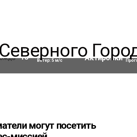
Влажность:
69
%
Акти
13
°C
Ветер:
5
м/с
Прог
атели могут посетить
ес-миссией