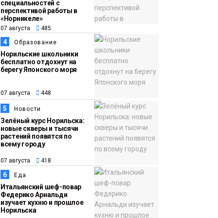
13:08
Предстоящие
специальностей с
перспективой работы в
07 августа
выходные в
«Норникеле»
Норильске будут
07 августа
485
зябкими, пасмурными
4
Образование
и дождливыми
Норильские школьники
Новости
бесплатно отдохнут на
берегу Японского моря
07 августа
448
5
Новости
Зелёный курс Норильска:
новые скверы и тысячи
растений появятся по
всему городу
07 августа
418
6
Еда
Итальянский шеф-повар
Федерико Арнальди
изучает кухню и прошлое
Норильска