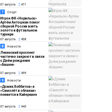
07 августа
471
7
Спорт
Игрок ФК «Норильск»
Артём Антошкин помог
сборной России взять
золото в футзальном
турнире
07 августа
458
8
Новости
Ленинский проспект
частично закроют в связи
с Днём рождения
«Башни»
07 августа
499
9
Новости
«Домик Хоббитов» и
«Самолёт в облаках»
появятся в Кайеркане
07 августа
443