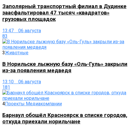
Заполярный транспортный филиал в Дудинке
заасфальтировал 47 тысяч «квадратов»
грузовых площадок
13:47 06 августа
83
3
Животные
В Норильске лыжную базу «Оль-Гуль» закрыли
из-за появления медведя
13:10 06 августа
181
4
Проекты Медиакомпании
Барнаул обошёл Красноярск в списке городов,
откуда приехали норильчане