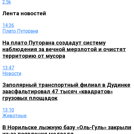
2.5k
Лента новостей
14:36
Плато Путорана
На плато Путорана создадут систему
наблюдения за вечной мерзлотой и очистят
территорию от мусора
13:47
Новости
Заполярный транспортный филиал в Дудинке
заасфальтировал 47 тысяч «квадратов»
грузовых площадок
13:10
Животные
В Норильске лыжную базу «Оль-Гуль» закрыли
из-за появления медведя