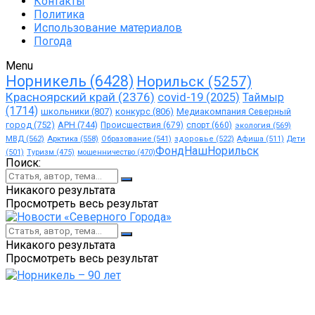
Контакты
Политика
Использование материалов
Погода
Menu
Норникель
(6428)
Норильск
(5257)
Красноярский край
(2376)
covid-19
(2025)
Таймыр
(1714)
школьники
(807)
конкурс
(806)
Медиакомпания Северный
город
(752)
АРН
(744)
Происшествия
(679)
спорт
(660)
экология
(569)
МВД
(562)
Арктика
(558)
Образование
(541)
здоровье
(522)
Афиша
(511)
Дети
ФондНашНорильск
(501)
Туризм
(475)
мошенничество
(470)
Поиск:
Никакого результата
Просмотреть весь результат
Никакого результата
Просмотреть весь результат