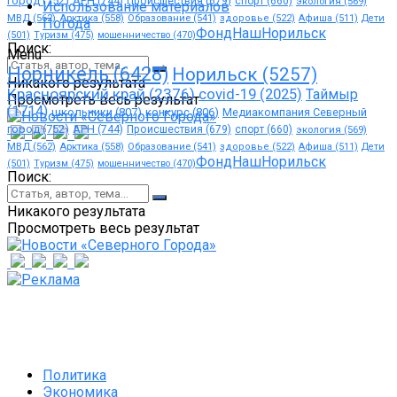
город
(752)
АРН
(744)
Происшествия
(679)
спорт
(660)
экология
(569)
Использование материалов
МВД
(562)
Арктика
(558)
Образование
(541)
здоровье
(522)
Афиша
(511)
Дети
Погода
ФондНашНорильск
(501)
Туризм
(475)
мошенничество
(470)
Поиск:
Menu
Норникель
(6428)
Норильск
(5257)
Никакого результата
Красноярский край
(2376)
covid-19
(2025)
Таймыр
Просмотреть весь результат
(1714)
школьники
(807)
конкурс
(806)
Медиакомпания Северный
город
(752)
АРН
(744)
Происшествия
(679)
спорт
(660)
экология
(569)
МВД
(562)
Арктика
(558)
Образование
(541)
здоровье
(522)
Афиша
(511)
Дети
ФондНашНорильск
(501)
Туризм
(475)
мошенничество
(470)
Поиск:
Никакого результата
Просмотреть весь результат
Политика
Экономика