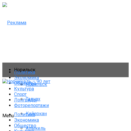
Норильск
Политика
Экономика
Общество
Норильск
Культура
Спорт
Талнах
Лонгриды
Фоторепортажи
Кайеркан
Политика
Menu
Экономика
Общество
Алыкель