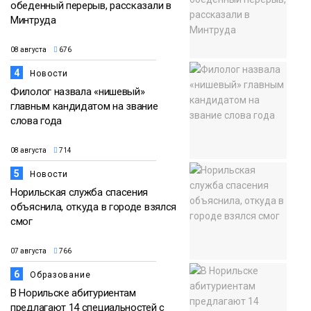
обеденный перерыв, рассказали в
Минтруда
08 августа
676
4
Новости
Филолог назвала «нишевый»
главным кандидатом на звание
слова года
08 августа
714
5
Новости
Норильская служба спасения
объяснила, откуда в городе взялся
смог
07 августа
766
6
Образование
В Норильске абитуриентам
предлагают 14 специальностей с