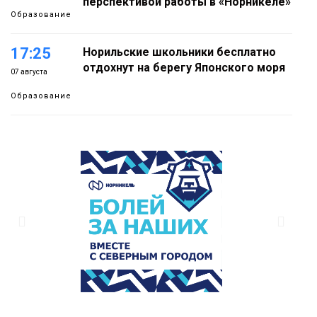
перспективой работы в «Норникеле»
Образование
17:25
Норильские школьники бесплатно
отдохнут на берегу Японского моря
07 августа
Образование
16:41
Зелёный курс Норильска: новые
скверы и тысячи растений появятся по
07 августа
всему городу
Новости
15:56
Итальянский шеф-повар Федерико
Арнальди изучает кухню и прошлое
07 августа
Норильска
Еда
15:11
Игрок ФК «Норильск» Артём Антошкин
помог сборной России взять золото в
07 августа