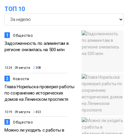
футзальном турнире
ТОП 10
Спорт
1
Общество
Задолженность по алиментам в
регионе снизилась на 500 млн
13:24 09 августа
308
2
Новости
Глава Норильска проверил работы
по сохранению исторических
домов на Ленинском проспекте
10:19 09 августа
453
3
Общество
Можно ли уходить с работы в