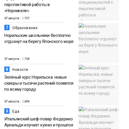
перспективой работы в
«Норникеле»
07 августа
757
7
Образование
Норильские школьники бесплатно
отдохнут на берегу Японского моря
07 августа
704
8
Новости
Зелёный курс Норильска: новые
скверы и тысячи растений появятся
по всему городу
07 августа
694
9
Еда
Итальянский шеф-повар Федерико
Арнальди изучает кухню и прошлое