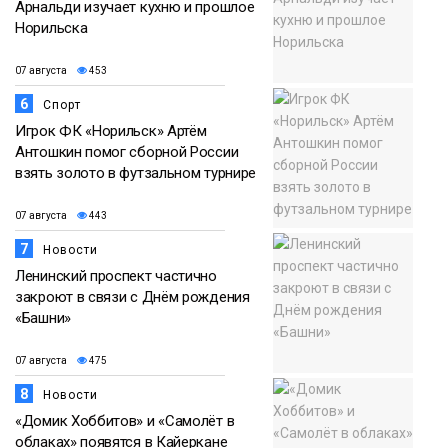
Арнальди изучает кухню и прошлое
Норильска
07 августа
453
6
Спорт
Игрок ФК «Норильск» Артём
Антошкин помог сборной России
взять золото в футзальном турнире
07 августа
443
7
Новости
Ленинский проспект частично
закроют в связи с Днём рождения
«Башни»
07 августа
475
8
Новости
«Домик Хоббитов» и «Самолёт в
облаках» появятся в Кайеркане