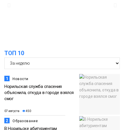
13:08
Предстоящие выходные в Норильске
будут зябкими, пасмурными и
07 августа
дождливыми
Новости
12:32
Как в Норильске помогают женщинам
ТОП 10
из исправительного центра
07 августа
адаптироваться к жизни
Общество
1
Новости
Норильская служба спасения
объяснила, откуда в городе взялся
смог
07 августа
450
2
Образование
В Норильске абитуриентам