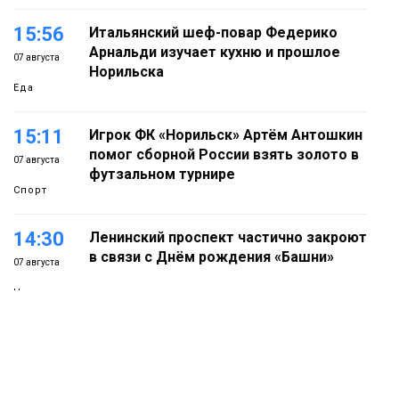
15:56
Итальянский шеф-повар Федерико
Арнальди изучает кухню и прошлое
07 августа
Норильска
Еда
15:11
Игрок ФК «Норильск» Артём Антошкин
помог сборной России взять золото в
07 августа
футзальном турнире
Спорт
14:30
Ленинский проспект частично закроют
в связи с Днём рождения «Башни»
07 августа
Новости
13:59
«Домик Хоббитов» и «Самолёт в
облаках» появятся в Кайеркане
07 августа
Новости