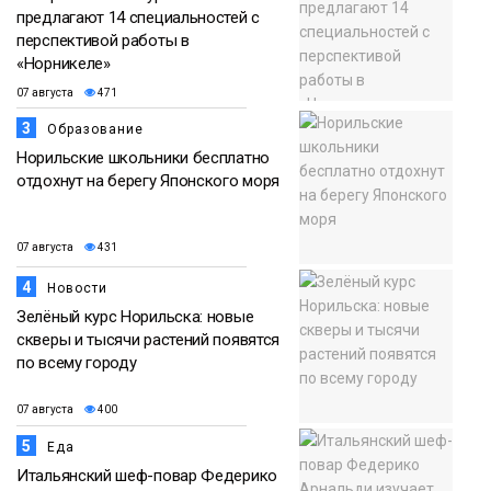
предлагают 14 специальностей с
перспективой работы в
«Норникеле»
07 августа
471
3
Образование
Норильские школьники бесплатно
отдохнут на берегу Японского моря
07 августа
431
4
Новости
Зелёный курс Норильска: новые
скверы и тысячи растений появятся
по всему городу
07 августа
400
5
Еда
Итальянский шеф-повар Федерико