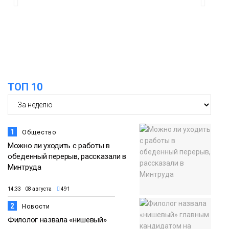
в связи с Днём рождения «Башни»
07 августа
Новости
13:59
«Домик Хоббитов» и «Самолёт в
облаках» появятся в Кайеркане
07 августа
ТОП 10
Новости
1
Общество
Можно ли уходить с работы в
обеденный перерыв, рассказали в
Минтруда
14:33 08 августа
491
2
Новости
Филолог назвала «нишевый»