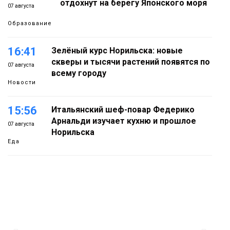
отдохнут на берегу Японского моря
07 августа
Образование
16:41
Зелёный курс Норильска: новые
скверы и тысячи растений появятся по
07 августа
всему городу
Новости
15:56
Итальянский шеф-повар Федерико
Арнальди изучает кухню и прошлое
07 августа
Норильска
Еда
15:11
Игрок ФК «Норильск» Артём Антошкин
помог сборной России взять золото в
07 августа
футзальном турнире
Спорт
14:30
Ленинский проспект частично закроют