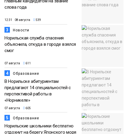
главным кандидатом на звание
слова года
12:31 08 августа
539
3
Новости
Норильская служба спасения
объяснила, откуда в городе взялся
смог
07 августа
611
4
Образование
В Норильске абитуриентам
предлагают 14 специальностей с
перспективой работы в
«Норникеле»
07 августа
605
5
Образование
Норильские школьники бесплатно
отдохнут на берегу Японского моря