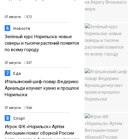
07 августа
572
6
Новости
Зелёный курс Норильска: новые
скверы и тысячи растений появятся
по всему городу
07 августа
537
7
Еда
Итальянский шеф-повар Федерико
Арнальди изучает кухню и прошлое
Норильска
07 августа
566
8
Спорт
Игрок ФК «Норильск» Артём
Антошкин помог сборной России