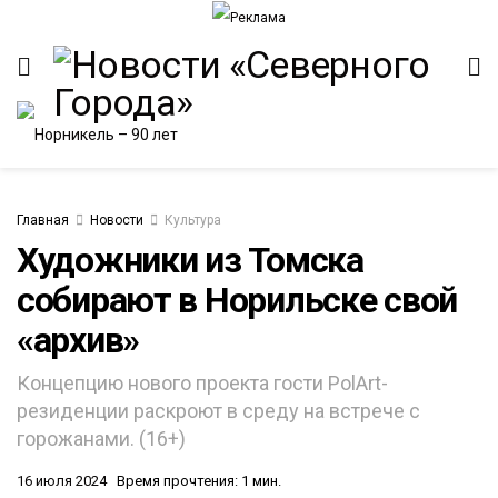
Главная
Новости
Культура
Художники из Томска
собирают в Норильске свой
«архив»
Концепцию нового проекта гости PolArt-
резиденции раскроют в среду на встрече с
горожанами. (16+)
16 июля 2024
Время прочтения: 1 мин.