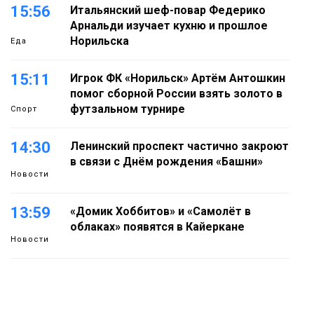
15:56
Итальянский шеф-повар Федерико
Арнальди изучает кухню и прошлое
Норильска
Еда
15:11
Игрок ФК «Норильск» Артём Антошкин
помог сборной России взять золото в
футзальном турнире
Спорт
14:30
Ленинский проспект частично закроют
в связи с Днём рождения «Башни»
Новости
13:59
«Домик Хоббитов» и «Самолёт в
облаках» появятся в Кайеркане
Новости
13:08
Предстоящие выходные в Норильске
будут зябкими, пасмурными и
дождливыми
Новости