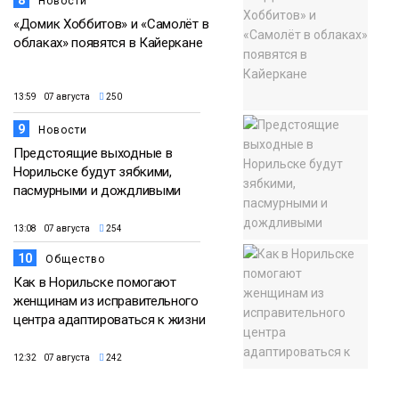
8
Новости
«Домик Хоббитов» и «Самолёт в
облаках» появятся в Кайеркане
13:59 07 августа
250
9
Новости
Предстоящие выходные в
Норильске будут зябкими,
пасмурными и дождливыми
13:08 07 августа
254
10
Общество
Как в Норильске помогают
женщинам из исправительного
центра адаптироваться к жизни
12:32 07 августа
242