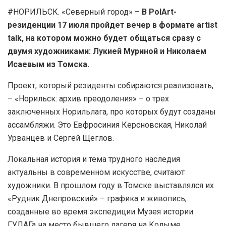
#НОРИЛЬСК. «Северный город» –
В PolArt-
резиденции 17 июля пройдет вечер в формате artist
talk, на котором можно будет общаться сразу с
двумя художниками: Лукией Муриной и Николаем
Исаевым из Томска.
Проект, который резиденты собираются реализовать,
– «Норильск: архив преодоления» – о трех
заключенных Норильлага, про которых будут созданы
ассамбляжи. Это Евфросиния Керсновская, Николай
Урванцев и Сергей Щеглов.
Локальная история и тема трудного наследия
актуальны в современном искусстве, считают
художники. В прошлом году в Томске выставлялся их
«Рудник Днепровский» – графика и живопись,
созданные во время экспедиции Музея истории
ГУЛАГа на место бывшего лагеря на Колыме.