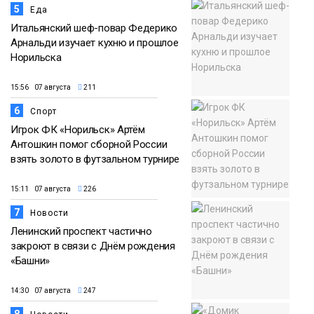
5
Еда
Итальянский шеф-повар Федерико
Арнальди изучает кухню и прошлое
Норильска
15:56 07 августа
211
6
Спорт
Игрок ФК «Норильск» Артём
Антошкин помог сборной России
взять золото в футзальном турнире
15:11 07 августа
226
7
Новости
Ленинский проспект частично
закроют в связи с Днём рождения
«Башни»
14:30 07 августа
247