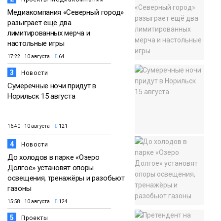
Медиакомпания «Северный город»
разыграет ещё два
лимитированных мерча и
настольные игры
17:22 10 августа
64
3
Новости
Сумеречные ночи придут в
Норильск 15 августа
16:40 10 августа
121
4
Новости
До холодов в парке «Озеро
Долгое» установят опоры
освещения, тренажёры и разобьют
газоны
15:58 10 августа
124
5
Проекты