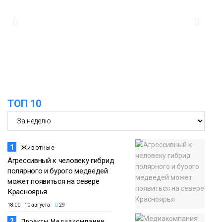
в Норильске
Происшествия
11:47
Правила перевозки групп детей
ужесточат с 1 сентября
Общество
ТОП 10
1
Животные
Агрессивный к человеку гибрид
полярного и бурого медведей
может появиться на севере
Красноярья
18:00 10 августа
29
2
Проекты Медиакомпании