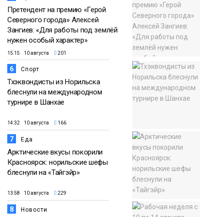
Претендент на премию «Герой
Северного города» Алексей
Зангиев: «Для работы под землёй
нужен особый характер»
15:15 10 августа
201
6
Спорт
Тхэквондисты из Норильска
блеснули на международном
турнире в Шанхае
14:32 10 августа
166
7
Еда
Арктические вкусы покорили
Красноярск: норильские шефы
блеснули на «Тайгэйр»
13:58 10 августа
229
8
Новости