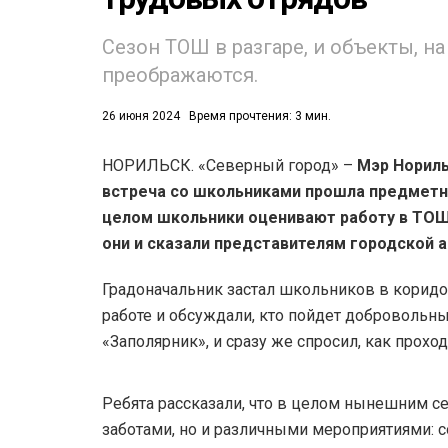
Сезон ТОШ в разгаре, и объекты, н
преображаются.
26 июня 2024
Время прочтения: 3 мин.
НОРИЛЬСК. «Северный город» –
Мэр Нориль
52)
встреча со школьниками прошла предметно
558)
целом школьники оценивают работу в ТОШ 
они и сказали представителям городской 
Градоначальник застал школьников в коридо
работе и обсуждали, кто пойдет добровольн
«Заполярник», и сразу же спросил, как проход
Ребята рассказали, что в целом нынешним с
заботами, но и различными мероприятиями: 