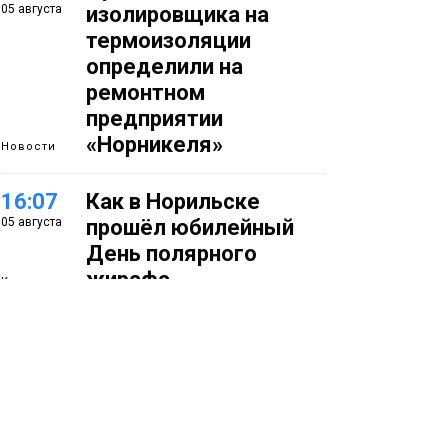
05 августа
изолировщика на
термоизоляции
определили на
ремонтном
предприятии
«Норникеля»
Новости
16:07
Как в Норильске
05 августа
прошёл юбилейный
День полярного
жирафа
Культура
15:22
Енисей проверил на
05 августа
прочность: в Дудинке
впервые состоялся
заплыв X-WATERS на
12 км
Спорт