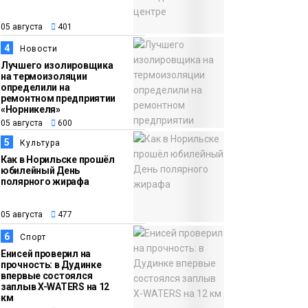
3 сентября
Новости
05 августа
401
13:11
«Привет из отпуска»:
4
Новости
05 августа
победитель летнего
Лучшего изолировщика
розыгрыша от
на термоизоляции
определили на
«Северного города»
ремонтном предприятии
получила свой приз
«Норникеля»
Общество
05 августа
600
5
Культура
Как в Норильске прошёл
юбилейный День
полярного жирафа
05 августа
477
6
Спорт
Енисей проверил на
прочность: в Дудинке
впервые состоялся
заплыв X-WATERS на 12
км