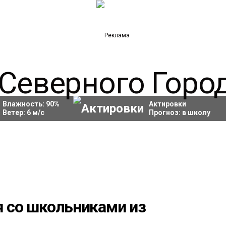
Влажность:
90
%
Актировки
Ветер:
6
м/с
Прогноз:
в школу
я со школьниками из