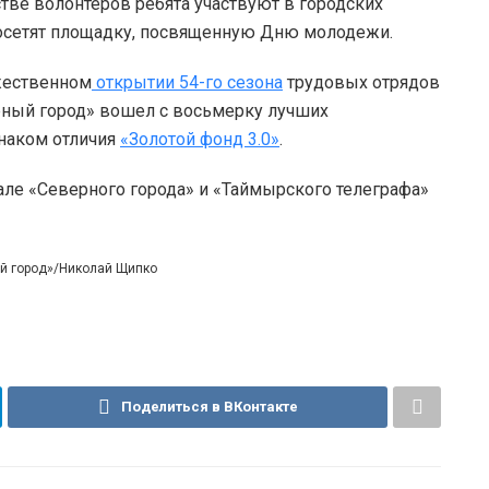
стве волонтеров ребята участвуют в городских
посетят площадку, посвященную Дню молодежи.
жественном
открытии 54-го сезона
трудовых отрядов
рный город» вошел с восьмерку лучших
наком отличия
«Золотой фонд 3.0»
.
але «Северного города» и «Таймырского телеграфа»
ый город»/Николай Щипко
Поделиться в ВКонтакте