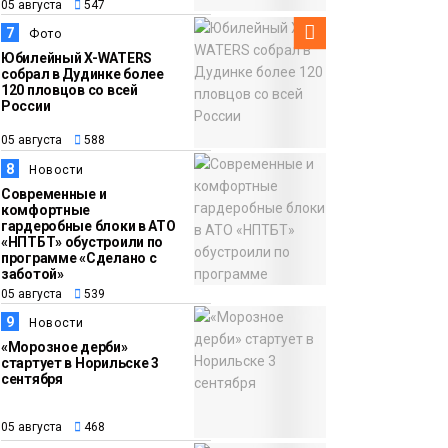
05 августа
547
7
Фото
Юбилейный X-WATERS
собрал в Дудинке более
120 пловцов со всей
России
05 августа
588
8
Новости
Современные и
комфортные
гардеробные блоки в АТО
«НПТБТ» обустроили по
программе «Сделано с
заботой»
05 августа
539
9
Новости
«Морозное дерби»
стартует в Норильске 3
сентября
05 августа
468