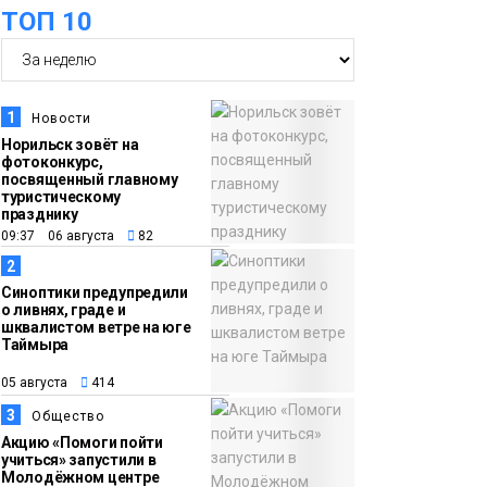
ТОП 10
15:00
Юбилейный X-WATERS
05 августа
собрал в Дудинке
более 120 пловцов со
1
Новости
всей России
Фото
Норильск зовёт на
фотоконкурс,
посвященный главному
14:36
Современные и
туристическому
празднику
05 августа
комфортные
09:37 06 августа
82
гардеробные блоки в
2
АТО «НПТБТ»
Синоптики предупредили
обустроили по
о ливнях, граде и
шквалистом ветре на юге
программе «Сделано
Таймыра
с заботой»
Новости
05 августа
414
3
Общество
13:58
«Морозное дерби»
Акцию «Помоги пойти
05 августа
стартует в Норильске
учиться» запустили в
Молодёжном центре