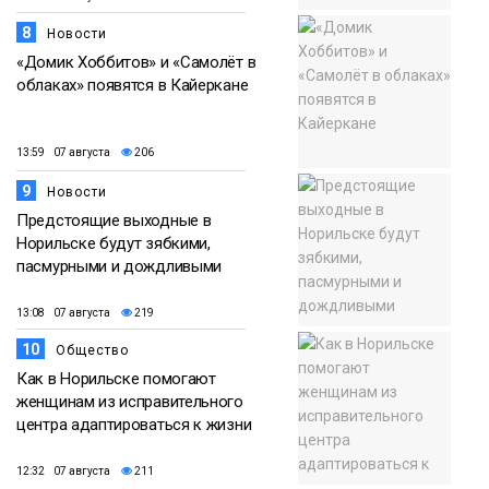
8
Новости
«Домик Хоббитов» и «Самолёт в
облаках» появятся в Кайеркане
13:59 07 августа
206
9
Новости
Предстоящие выходные в
Норильске будут зябкими,
пасмурными и дождливыми
13:08 07 августа
219
10
Общество
Как в Норильске помогают
женщинам из исправительного
центра адаптироваться к жизни
12:32 07 августа
211