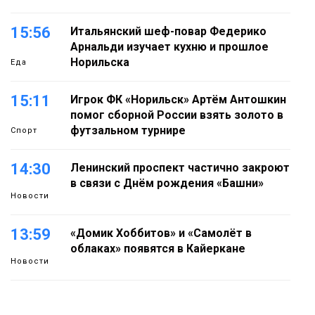
15:56
Итальянский шеф-повар Федерико
Арнальди изучает кухню и прошлое
Норильска
Еда
15:11
Игрок ФК «Норильск» Артём Антошкин
помог сборной России взять золото в
футзальном турнире
Спорт
14:30
Ленинский проспект частично закроют
в связи с Днём рождения «Башни»
Новости
13:59
«Домик Хоббитов» и «Самолёт в
облаках» появятся в Кайеркане
Новости
13:08
Предстоящие выходные в Норильске
будут зябкими, пасмурными и