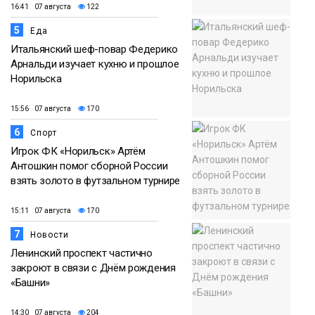
16:41 07 августа
122
5
Еда
Итальянский шеф-повар Федерико
Арнальди изучает кухню и прошлое
Норильска
15:56 07 августа
170
6
Спорт
Игрок ФК «Норильск» Артём
Антошкин помог сборной России
взять золото в футзальном турнире
15:11 07 августа
170
7
Новости
Ленинский проспект частично
закроют в связи с Днём рождения
«Башни»
14:30 07 августа
204