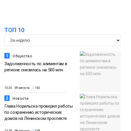
15:11
Игрок ФК «Норильск» Артём Антошкин
помог сборной России взять золото в
07 августа
футзальном турнире
ТОП 10
Спорт
1
Общество
Задолженность по алиментам в
регионе снизилась на 500 млн
13:24 09 августа
165
2
Новости
Глава Норильска проверил работы
по сохранению исторических
домов на Ленинском проспекте
10:19 09 августа
318