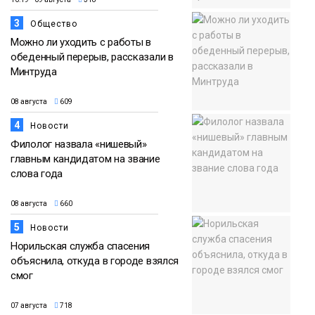
3
Общество
Можно ли уходить с работы в
обеденный перерыв, рассказали в
Минтруда
08 августа
609
4
Новости
Филолог назвала «нишевый»
главным кандидатом на звание
слова года
08 августа
660
5
Новости
Норильская служба спасения
объяснила, откуда в городе взялся
смог
07 августа
718