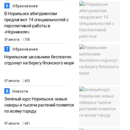
6
Образование
В Норильске абитуриентам
предлагают 14 специальностей с
перспективой работы в
«Норникеле»
07 августа
705
7
Образование
Норильские школьники бесплатно
отдохнут на берегу Японского моря
07 августа
653
8
Новости
Зелёный курс Норильска: новые
скверы и тысячи растений появятся
по всему городу
07 августа
641