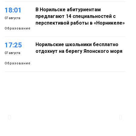
18:01
В Норильске абитуриентам
предлагают 14 специальностей с
07 августа
перспективой работы в «Норникеле»
Образование
17:25
Норильские школьники бесплатно
отдохнут на берегу Японского моря
07 августа
Образование
16:41
Зелёный курс Норильска: новые
скверы и тысячи растений появятся по
07 августа
всему городу
Новости
15:56
Итальянский шеф-повар Федерико
Арнальди изучает кухню и прошлое
07 августа
Норильска
Еда