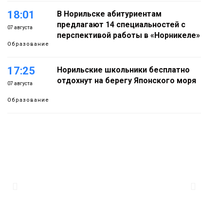
18:01
В Норильске абитуриентам
предлагают 14 специальностей с
07 августа
перспективой работы в «Норникеле»
Образование
17:25
Норильские школьники бесплатно
отдохнут на берегу Японского моря
07 августа
Образование
16:41
Зелёный курс Норильска: новые
скверы и тысячи растений появятся по
07 августа
всему городу
Новости
15:56
Итальянский шеф-повар Федерико
Арнальди изучает кухню и прошлое
07 августа
Норильска
Еда