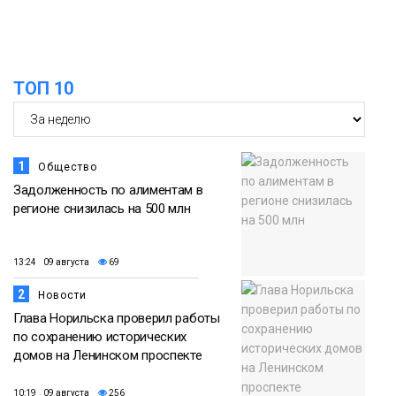
15:11
Игрок ФК «Норильск» Артём Антошкин
помог сборной России взять золото в
07 августа
футзальном турнире
ТОП 10
Спорт
1
Общество
Задолженность по алиментам в
регионе снизилась на 500 млн
13:24 09 августа
69
2
Новости
Глава Норильска проверил работы
по сохранению исторических
домов на Ленинском проспекте
10:19 09 августа
256