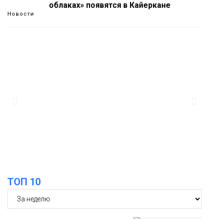
облаках» появятся в Кайеркане
Новости
13:08
Предстоящие выходные в Норильске
будут зябкими, пасмурными и
дождливыми
Новости
12:32
Как в Норильске помогают женщинам
из исправительного центра
адаптироваться к жизни
Общество
ТОП 10