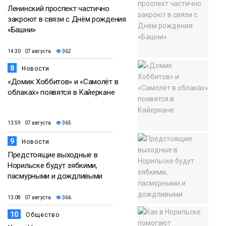
Ленинский проспект частично
закроют в связи с Днём рождения
«Башни»
14:30 07 августа
362
8
Новости
«Домик Хоббитов» и «Самолёт в
облаках» появятся в Кайеркане
13:59 07 августа
365
9
Новости
Предстоящие выходные в
Норильске будут зябкими,
пасмурными и дождливыми
13:08 07 августа
366
10
Общество