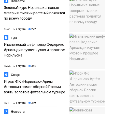
4
Новости
Зелёный курс Норильска: новые
скверы и тысячи растений появятся
по всему городу
16:41 07 августа
272
5
Еда
Итальянский шеф-повар Федерико
Арнальди изучает кухню и прошлое
Норильска
15:56 07 августа
340
6
Спорт
Игрок ФК «Норильск» Артём
Антошкин помог сборной России
взять золото в футзальном турнире
15:11 07 августа
359
7
Новости