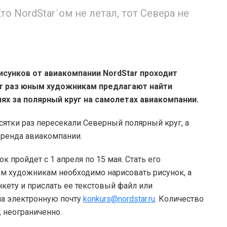
то NordStarʾом не летал, тот Севера не
исунков от авиакомпании NordStar проходит
от раз юным художникам предлагают найти
ях за полярный круг на самолетах авиакомпании.
есятки раз пересекали Северный полярный круг, а
бренда авиакомпании.
к пройдет с 1 апреля по 15 мая. Стать его
ным художникам необходимо нарисовать рисунок, а
нкету и прислать ее текстовый файл или
на электронную почту
konkurs@nordstar.ru
. Количество
, неограниченно.