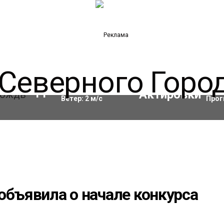
Влажность:
97
%
Акти
11
°C
Ветер:
2
м/с
Прог
объявила о начале конкурса