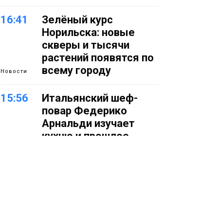
16:41
Зелёный курс
Норильска: новые
скверы и тысячи
растений появятся по
всему городу
Новости
15:56
Итальянский шеф-
повар Федерико
Арнальди изучает
кухню и прошлое
Норильска
Еда
15:11
Игрок ФК «Норильск»
Артём Антошкин
помог сборной России
взять золото в