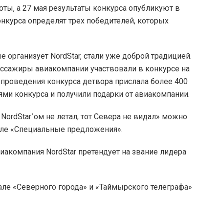
оты, а 27 мая результаты конкурса опубликуют в
онкурса определят трех победителей, которых
 организует NordStar, стали уже доброй традицией.
ссажиры авиакомпании участвовали в конкурсе на
проведения конкурса детвора прислала более 400
лями конкурса и получили подарки от авиакомпании.
NordStarʾом не летал, тот Севера не видал» можно
ле «Специальные предложения».
иакомпания NordStar претендует на звание лидера
але «Северного города» и «Таймырского телеграфа»