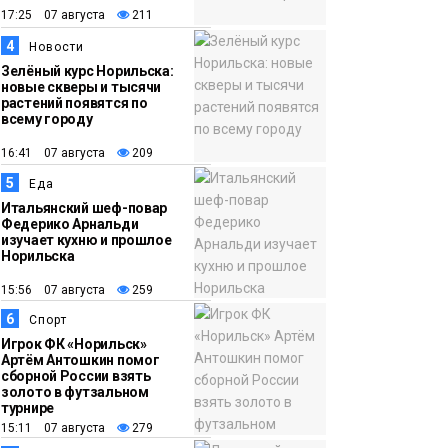
17:25 07 августа
211
12:32
Как в Норильске
4
Новости
помогают женщинам
Зелёный курс Норильска:
из исправительного
новые скверы и тысячи
растений появятся по
центра
всему городу
адаптироваться к
16:41 07 августа
209
жизни
Общество
5
Еда
Итальянский шеф-повар
Федерико Арнальди
изучает кухню и прошлое
Норильска
15:56 07 августа
259
6
Спорт
Игрок ФК «Норильск»
Артём Антошкин помог
сборной России взять
золото в футзальном
турнире
15:11 07 августа
279