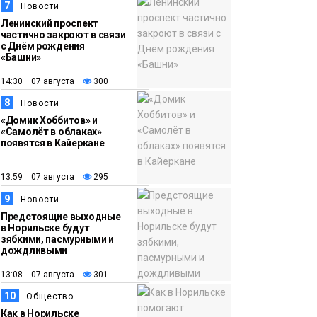
7
Новости
Ленинский проспект
частично закроют в связи
с Днём рождения
«Башни»
14:30 07 августа
300
8
Новости
«Домик Хоббитов» и
«Самолёт в облаках»
появятся в Кайеркане
13:59 07 августа
295
9
Новости
Предстоящие выходные
в Норильске будут
зябкими, пасмурными и
дождливыми
13:08 07 августа
301
10
Общество
Как в Норильске