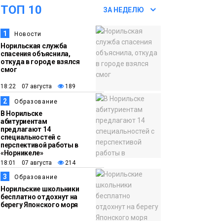
ТОП 10
футзальном турнире
ЗА НЕДЕЛЮ
Спорт
1
Новости
14:30
Ленинский проспект
Норильская служба
частично закроют в
спасения объяснила,
связи с Днём
откуда в городе взялся
смог
рождения «Башни»
Новости
18:22 07 августа
189
2
13:59
«Домик Хоббитов» и
Образование
В Норильске
«Самолёт в облаках»
абитуриентам
появятся в Кайеркане
предлагают 14
Новости
специальностей с
перспективой работы в
«Норникеле»
13:08
Предстоящие
18:01 07 августа
214
выходные в
3
Образование
Норильске будут
Норильские школьники
зябкими, пасмурными
бесплатно отдохнут на
берегу Японского моря
и дождливыми
Новости