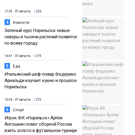
17:25 07 августа
226
4
Новости
Зелёный курс Норильска: новые
скверы и тысячи растений появятся
по всему городу
16:41 07 августа
219
5
Еда
Итальянский шеф-повар Федерико
Арнальди изучает кухню и прошлое
Норильска
15:56 07 августа
275
6
Спорт
Игрок ФК «Норильск» Артём
Антошкин помог сборной России
взять золото в футзальном турнире