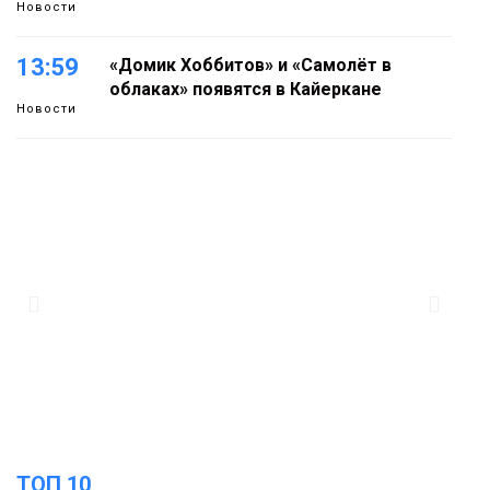
Новости
13:59
«Домик Хоббитов» и «Самолёт в
облаках» появятся в Кайеркане
Новости
13:08
Предстоящие выходные в Норильске
будут зябкими, пасмурными и
дождливыми
Новости
12:32
Как в Норильске помогают женщинам
из исправительного центра
адаптироваться к жизни
Общество
ТОП 10