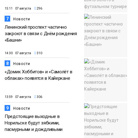
15:11 07 августа
296
7
Новости
Ленинский проспект частично
закроют в связи с Днём рождения
«Башни»
14:30 07 августа
310
8
Новости
«Домик Хоббитов» и «Самолёт в
облаках» появятся в Кайеркане
13:59 07 августа
306
9
Новости
Предстоящие выходные в
Норильске будут зябкими,
пасмурными и дождливыми