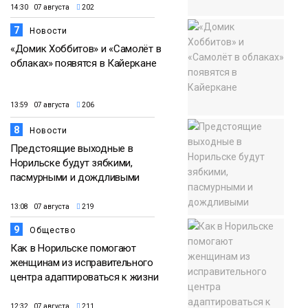
14:30 07 августа
202
7
Новости
«Домик Хоббитов» и «Самолёт в
облаках» появятся в Кайеркане
13:59 07 августа
206
8
Новости
Предстоящие выходные в
Норильске будут зябкими,
пасмурными и дождливыми
13:08 07 августа
219
9
Общество
Как в Норильске помогают
женщинам из исправительного
центра адаптироваться к жизни
12:32 07 августа
211