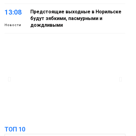
13:08
Предстоящие выходные в Норильске
будут зябкими, пасмурными и
дождливыми
Новости
12:32
Как в Норильске помогают женщинам
из исправительного центра
адаптироваться к жизни
Общество
11:53
22 земских работника культуры
отправятся в малые города и сёла
региона
Культура
ТОП 10