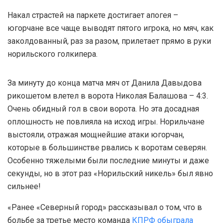
Накал страстей на паркете достигает апогея –
югорчане все чаще выводят пятого игрока, но мяч, как
заколдованный, раз за разом, прилетает прямо в руки
норильского голкипера.
За минуту до конца матча мяч от Данила Давыдова
рикошетом влетел в ворота Николая Балашова – 4:3.
Очень обидный гол в свои ворота. Но эта досадная
оплошность не повлияла на исход игры. Норильчане
выстояли, отражая мощнейшие атаки югорчан,
которые в большинстве рвались к воротам северян.
Особенно тяжелыми были последние минуты и даже
секунды, но в этот раз «Норильский никель» был явно
сильнее!
«Ранее «Северный город» рассказывал о том, что в
больбе за третье место команда
КПРФ обыграла