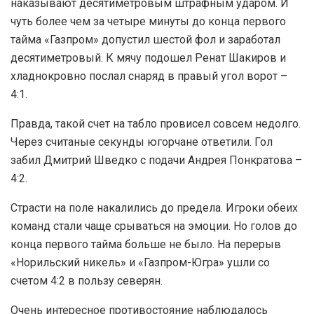
наказывают десятиметровым штрафным ударом. И
чуть более чем за четыре минуты до конца первого
тайма «Газпром» допустил шестой фол и заработал
десятиметровый. К мячу подошел Ренат Шакиров и
хладнокровно послал снаряд в правый угол ворот –
4:1.
Правда, такой счет на табло провисел совсем недолго.
Через считаные секунды югорчане ответили. Гол
забил Дмитрий Шведко с подачи Андрея Понкратова –
4:2.
Страсти на поле накалились до предела. Игроки обеих
команд стали чаще срываться на эмоции. Но голов до
конца первого тайма больше не было. На перерыв
«Норильский никель» и «Газпром-Югра» ушли со
счетом 4:2 в пользу северян.
Очень интересное противостояние наблюдалось