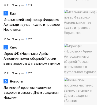
16:41 07 августа
122
4
Еда
Итальянский шеф-повар Федерико
Арнальди изучает кухню и прошлое
Норильска
15:56 07 августа
170
5
Спорт
Игрок ФК «Норильск» Артём
Антошкин помог сборной России
взять золото в футзальном турнире
15:11 07 августа
170
6
Новости
Ленинский проспект частично
закроют в связи с Днём рождения
«Башни»