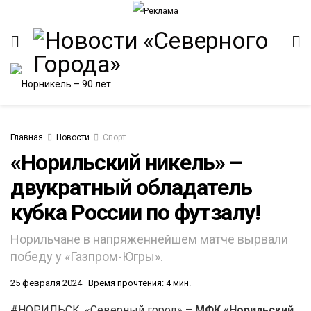
Главная
Новости
Спорт
«Норильский никель» –
двукратный обладатель
ИТЕТ
кубка России по футзалу!
Норильчане в напряженнейшем матче вырвали
победу у «Газпром-Югры».
25 февраля 2024
Время прочтения: 4 мин.
#НОРИЛЬСК. «Северный город» –
МФК «Норильский