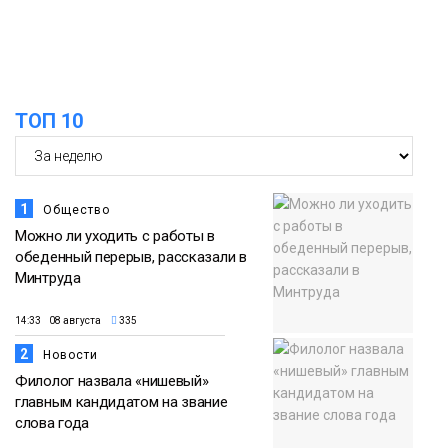
Новости
13:59
«Домик Хоббитов» и «Самолёт в
облаках» появятся в Кайеркане
07 августа
ТОП 10
Новости
1
Общество
Можно ли уходить с работы в
обеденный перерыв, рассказали в
Минтруда
14:33 08 августа
335
2
Новости
Филолог назвала «нишевый»
главным кандидатом на звание
слова года