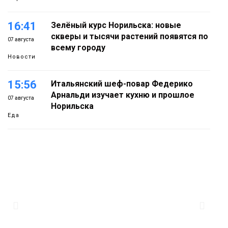
16:41
Зелёный курс Норильска: новые
скверы и тысячи растений появятся по
07 августа
всему городу
Новости
15:56
Итальянский шеф-повар Федерико
Арнальди изучает кухню и прошлое
07 августа
Норильска
Еда
15:11
Игрок ФК «Норильск» Артём Антошкин
помог сборной России взять золото в
07 августа
футзальном турнире
Спорт
14:30
Ленинский проспект частично закроют
в связи с Днём рождения «Башни»
07 августа