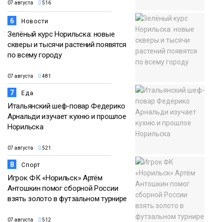
07 августа
516
6
Новости
Зелёный курс Норильска: новые
скверы и тысячи растений появятся
по всему городу
07 августа
481
7
Еда
Итальянский шеф-повар Федерико
Арнальди изучает кухню и прошлое
Норильска
07 августа
521
8
Спорт
Игрок ФК «Норильск» Артём
Антошкин помог сборной России
взять золото в футзальном турнире
07 августа
512