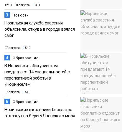
12:31 08 августа
391
3
Новости
Норильская служба спасения
объяснила, откуда в городе взялся
смог
07 августа
540
4
Образование
В Норильске абитуриентам
предлагают 14 специальностей с
перспективой работы в
«Норникеле»
07 августа
540
5
Образование
Норильские школьники бесплатно
отдохнут на берегу Японского моря