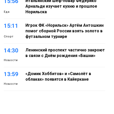
15:56
Итальянский шеф-повар Федерико
Арнальди изучает кухню и прошлое
Норильска
Еда
15:11
Игрок ФК «Норильск» Артём Антошкин
помог сборной России взять золото в
футзальном турнире
Спорт
14:30
Ленинский проспект частично закроют
в связи с Днём рождения «Башни»
Новости
13:59
«Домик Хоббитов» и «Самолёт в
облаках» появятся в Кайеркане
Новости
13:08
Предстоящие выходные в Норильске
будут зябкими, пасмурными и
дождливыми
Новости