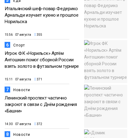
5
Еда
Итальянский шеф-повар Федерико
Арнальди изучает кухню и прошлое
Норильска
15:56 07 августа
355
6
Спорт
Игрок ФК «Норильск» Артём
Антошкин помог сборной России
взять золото в футзальном турнире
15:11 07 августа
371
7
Новости
Ленинский проспект частично
закроют в связи с Днём рождения
«Башни»
14:30 07 августа
372
8
Новости