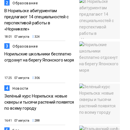
2
Образование
В Норильске абитуриентам
предлагают 14 специальностей с
перспективой работы в
«Норникеле»
18:01 07 августа
324
3
Образование
Норильские школьники бесплатно
отдохнут на берегу Японского моря
17:25 07 августа
306
4
Новости
Зелёный курс Норильска: новые
скверы и тысячи растений появятся
по всему городу
16:41 07 августа
288