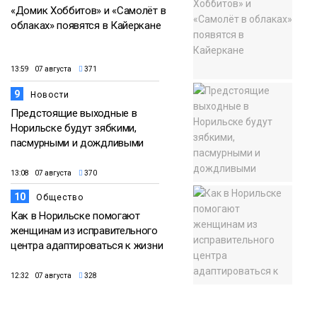
«Домик Хоббитов» и «Самолёт в
облаках» появятся в Кайеркане
13:59 07 августа
371
9
Новости
Предстоящие выходные в
Норильске будут зябкими,
пасмурными и дождливыми
13:08 07 августа
370
10
Общество
Как в Норильске помогают
женщинам из исправительного
центра адаптироваться к жизни
12:32 07 августа
328