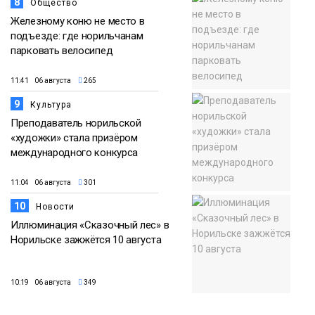
8
Общество
Железному коню не место в
подъезде: где норильчанам
парковать велосипед
11:41 06 августа
265
9
Культура
Преподаватель норильской
«художки» стала призёром
международного конкурса
11:04 06 августа
301
10
Новости
Иллюминация «Сказочный лес» в
Норильске зажжётся 10 августа
10:19 06 августа
349