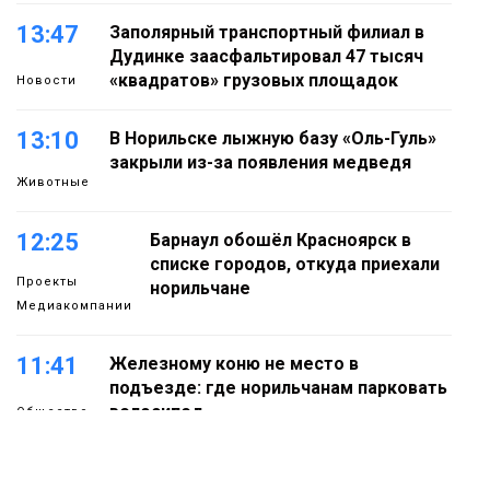
13:47
Заполярный транспортный филиал в
Дудинке заасфальтировал 47 тысяч
«квадратов» грузовых площадок
Новости
13:10
В Норильске лыжную базу «Оль-Гуль»
закрыли из-за появления медведя
Животные
12:25
Барнаул обошёл Красноярск в
списке городов, откуда приехали
Проекты
норильчане
Медиакомпании
11:41
Железному коню не место в
подъезде: где норильчанам парковать
велосипед
Общество
11:04
Преподаватель норильской «художки»