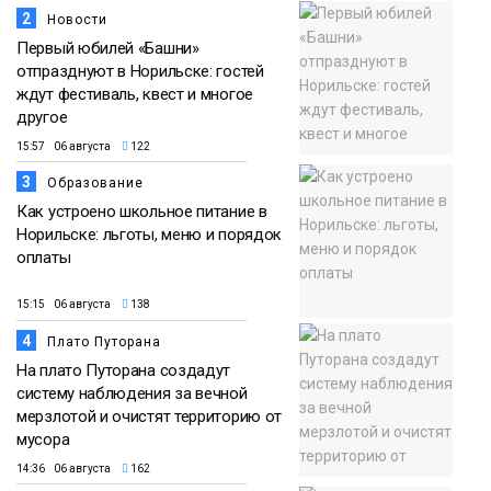
2
Новости
Первый юбилей «Башни»
отпразднуют в Норильске: гостей
ждут фестиваль, квест и многое
другое
15:57 06 августа
122
3
Образование
Как устроено школьное питание в
Норильске: льготы, меню и порядок
оплаты
15:15 06 августа
138
4
Плато Путорана
На плато Путорана создадут
систему наблюдения за вечной
мерзлотой и очистят территорию от
мусора
14:36 06 августа
162