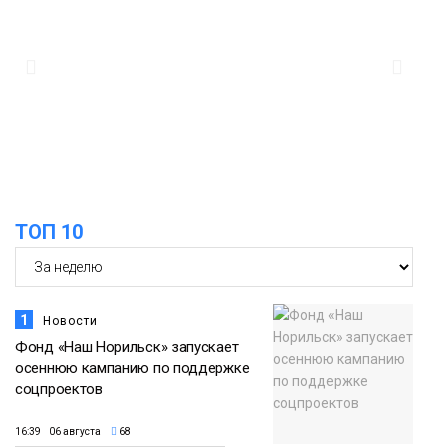
стала призёром международного
конкурса
Культура
10:19
Иллюминация «Сказочный лес» в
Норильске зажжётся 10 августа
Новости
ТОП 10
1
Новости
Фонд «Наш Норильск» запускает
осеннюю кампанию по поддержке
соцпроектов
16:39 06 августа
68