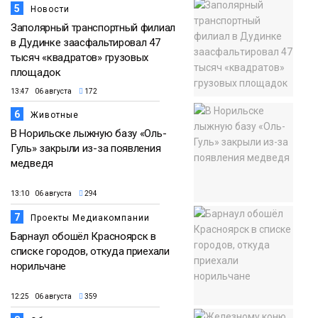
5
Новости
Заполярный транспортный филиал
в Дудинке заасфальтировал 47
тысяч «квадратов» грузовых
площадок
13:47 06 августа
172
6
Животные
В Норильске лыжную базу «Оль-
Гуль» закрыли из-за появления
медведя
13:10 06 августа
294
7
Проекты Медиакомпании
Барнаул обошёл Красноярск в
списке городов, откуда приехали
норильчане
12:25 06 августа
359