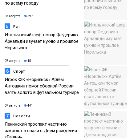
по всему городу
07 августа
397
5
Еда
Итальянский шеф-повар Федерико
Арнальди изучает кухню и прошлое
Норильска
07 августа
451
6
Спорт
Игрок ФК «Норильск» Артём
Антошкин помог сборной России
взять золото в футзальном турнире
07 августа
441
7
Новости
Ленинский проспект частично
закроют в связи с Днём рождения
«Башни»