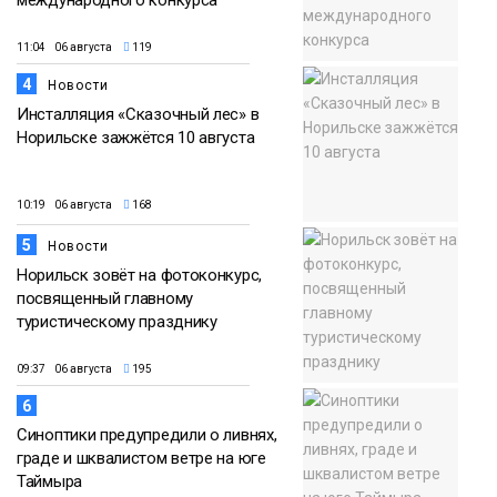
международного конкурса
11:04 06 августа
119
4
Новости
Инсталляция «Сказочный лес» в
Норильске зажжётся 10 августа
10:19 06 августа
168
5
Новости
Норильск зовёт на фотоконкурс,
посвященный главному
туристическому празднику
09:37 06 августа
195
6
Синоптики предупредили о ливнях,
граде и шквалистом ветре на юге
Таймыра