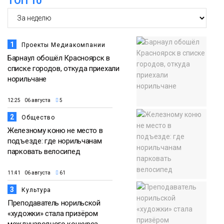
ТОП 10
1
Проекты Медиакомпании
Барнаул обошёл Красноярск в
списке городов, откуда приехали
норильчане
12:25 06 августа
5
2
Общество
Железному коню не место в
подъезде: где норильчанам
парковать велосипед
11:41 06 августа
61
3
Культура
Преподаватель норильской
«художки» стала призёром