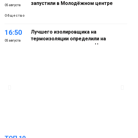
запустили в Молодёжном центре
05 августа
Общество
16:50
Лучшего изолировщика на
термоизоляции определили на
05 августа
ремонтном предприятии «Норникеля»
Новости
16:07
Как в Норильске прошёл юбилейный
День полярного жирафа
05 августа
Культура
15:22
Енисей проверил на прочность: в
Дудинке впервые состоялся заплыв X-
05 августа
WATERS на 12 км
Спорт