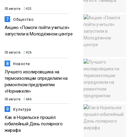
05 августа
425
7
Общество
Акцию «Помоги пойти учиться»
запустили в Молодёжном центре
05 августа
426
8
Новости
Лучшего изолировщика на
термоизоляции определили на
ремонтном предприятии
«Норникеля»
05 августа
646
9
Культура
Как в Норильске прошёл
юбилейный День полярного
жирафа