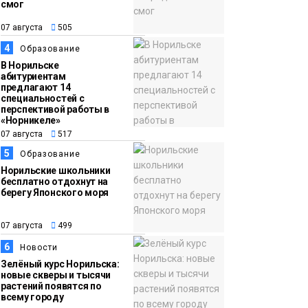
смог
13:59
«Домик Хоббитов» и
07 августа
505
07 августа
«Самолёт в облаках»
4
Образование
появятся в Кайеркане
Новости
В Норильске
абитуриентам
предлагают 14
специальностей с
перспективой работы в
«Норникеле»
07 августа
517
5
Образование
Норильские школьники
бесплатно отдохнут на
берегу Японского моря
07 августа
499
6
Новости
Зелёный курс Норильска:
новые скверы и тысячи
растений появятся по
всему городу