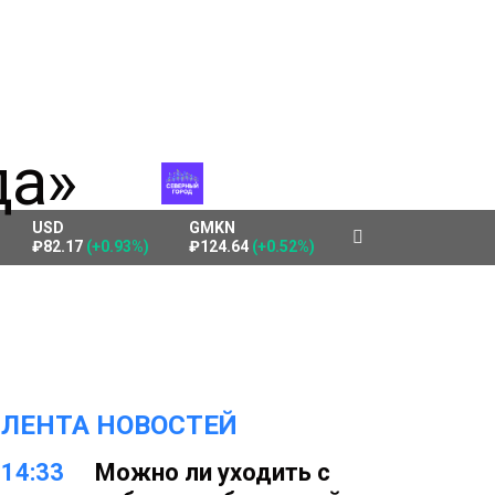
USD
GMKN
₽82.17
(+0.93%)
₽124.64
(+0.52%)
ЛЕНТА НОВОСТЕЙ
14:33
Можно ли уходить с