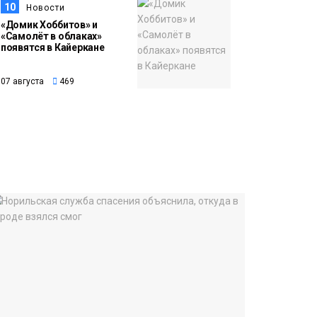
10
Новости
«Домик Хоббитов» и
«Самолёт в облаках»
появятся в Кайеркане
07 августа
469