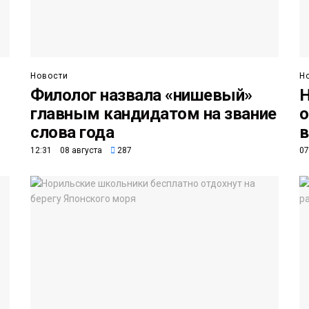
Новости
Н
Филолог назвала «нишевый»
Н
главным кандидатом на звание
о
слова года
в
12:31 08 августа
287
07