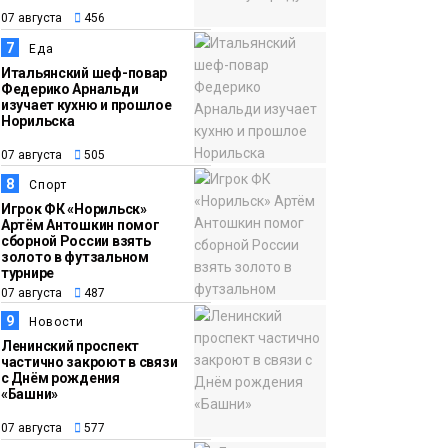
07 августа
456
7
Еда
Итальянский шеф-повар
Федерико Арнальди
изучает кухню и прошлое
Норильска
07 августа
505
8
Спорт
Игрок ФК «Норильск»
Артём Антошкин помог
сборной России взять
золото в футзальном
турнире
07 августа
487
9
Новости
Ленинский проспект
частично закроют в связи
с Днём рождения
«Башни»
07 августа
577