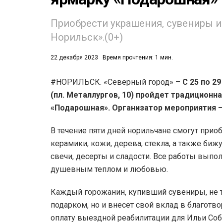
53)
Приобрести украшения, сувениры и
Норильск».(0+)
558)
22 декабря 2023
Время прочтения: 1 мин.
#НОРИЛЬСК. «Северный город» –
С 25 по 2
(пл. Металлургов, 10) пройдет традиционн
«Подарошная». Организатор мероприятия 
В течение пяти дней норильчане смогут прио
керамики, кожи, дерева, стекла, а также би
свечи, десерты и сладости. Все работы вып
душевным теплом и любовью.
Каждый горожанин, купивший сувениры, не т
подарком, но и внесет свой вклад в благотв
оплату выездной реабилитации для Ильи Соб