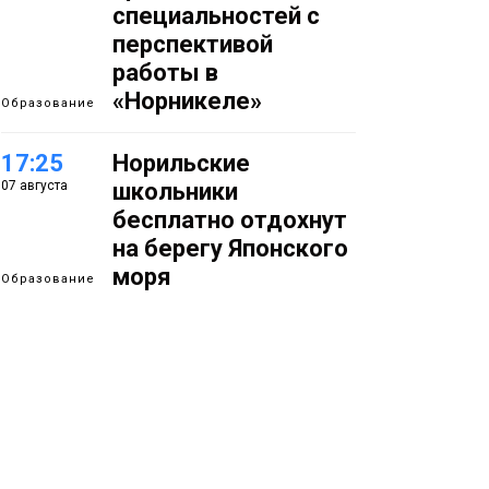
специальностей с
перспективой
работы в
«Норникеле»
Образование
17:25
Норильские
07 августа
школьники
бесплатно отдохнут
на берегу Японского
моря
Образование
16:41
Зелёный курс
07 августа
Норильска: новые
скверы и тысячи
растений появятся по
всему городу
Новости