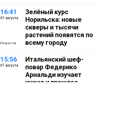
16:41
Зелёный курс
07 августа
Норильска: новые
скверы и тысячи
растений появятся по
всему городу
Новости
15:56
Итальянский шеф-
07 августа
повар Федерико
Арнальди изучает
кухню и прошлое
Норильска
Еда
15:11
Игрок ФК «Норильск»
07 августа
Артём Антошкин
помог сборной России
взять золото в