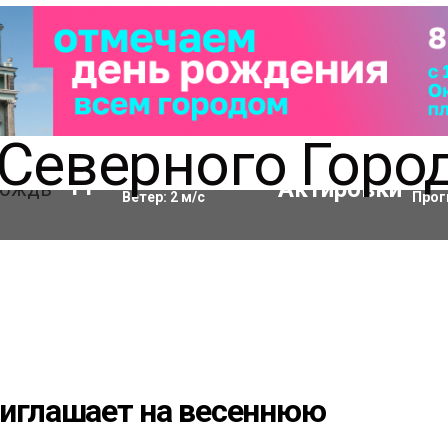
Влажность:
94
%
Акти
11
°C
Ветер:
2
м/с
Прог
риглашает на весеннюю