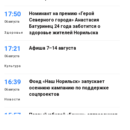
17:50
Номинант на премию «Герой
Северного города» Анастасия
06 августа
Батуринец 24 года заботится о
здоровье жителей Норильска
Здоровье
17:21
Афиша 7–14 августа
06 августа
Культура
16:39
Фонд «Наш Норильск» запускает
осеннюю кампанию по поддержке
06 августа
соцпроектов
Новости
15:57
Первый юбилей «Башни» отпразднуют
в Норильске: гостей ждут фестиваль,
06 августа
квест и многое другое