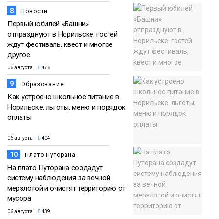
8
Новости
Первый юбилей «Башни»
отпразднуют в Норильске: гостей
ждут фестиваль, квест и многое
другое
06 августа
476
9
Образование
Как устроено школьное питание в
Норильске: льготы, меню и порядок
оплаты
06 августа
404
10
Плато Путорана
На плато Путорана создадут
систему наблюдения за вечной
мерзлотой и очистят территорию от
мусора
06 августа
439