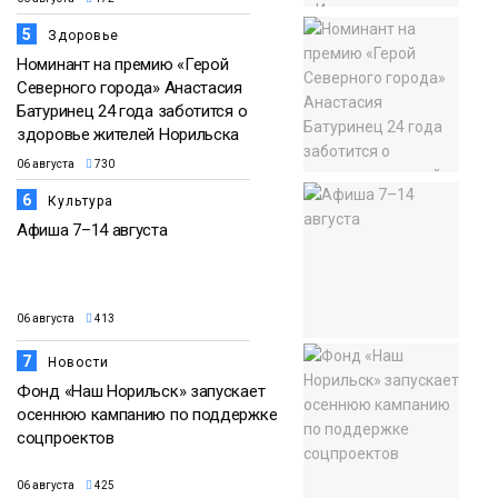
5
Здоровье
Номинант на премию «Герой
Северного города» Анастасия
Батуринец 24 года заботится о
здоровье жителей Норильска
06 августа
730
6
Культура
Афиша 7–14 августа
06 августа
413
7
Новости
Фонд «Наш Норильск» запускает
осеннюю кампанию по поддержке
соцпроектов
06 августа
425