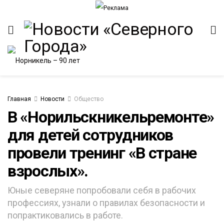
Главная
Новости
Общество
В «Норильскникельремонте»
для детей сотрудников
ИТЕТ
провели тренинг «В стране
взрослых».
Юные северяне попробовали себя в рабочих
профессиях, узнали о правилах безопасности и
попрактиковались в работе.