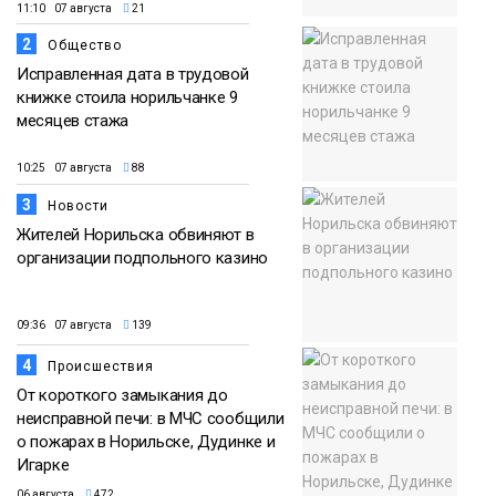
11:10 07 августа
21
2
Общество
Исправленная дата в трудовой
книжке стоила норильчанке 9
месяцев стажа
10:25 07 августа
88
3
Новости
Жителей Норильска обвиняют в
организации подпольного казино
09:36 07 августа
139
4
Происшествия
От короткого замыкания до
неисправной печи: в МЧС сообщили
о пожарах в Норильске, Дудинке и
Игарке
06 августа
472