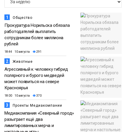
1
Общество
Прокуратура Норильска обязала
работодателей выплатить
сотрудникам более миллиона
рублей
18:44 10 августа
291
2
Животные
Агрессивный к человеку гибрид
полярного и бурого медведей
может появиться на севере
Красноярья
18:00 10 августа
370
3
Проекты Медиакомпании
Медиакомпания «Северный город»
разыграет ещё два
лимитированных мерча и
настольные игры