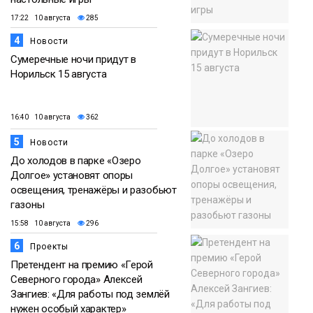
17:22 10 августа
285
4
Новости
Сумеречные ночи придут в
Норильск 15 августа
16:40 10 августа
362
5
Новости
До холодов в парке «Озеро
Долгое» установят опоры
освещения, тренажёры и разобьют
газоны
15:58 10 августа
296
6
Проекты
Претендент на премию «Герой
Северного города» Алексей
Зангиев: «Для работы под землёй
нужен особый характер»