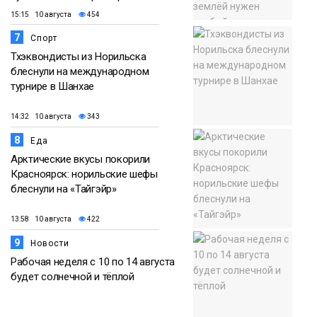
15:15 10 августа
454
7
Спорт
Тхэквондисты из Норильска
блеснули на международном
турнире в Шанхае
14:32 10 августа
343
8
Еда
Арктические вкусы покорили
Красноярск: норильские шефы
блеснули на «Тайгэйр»
13:58 10 августа
422
9
Новости
Рабочая неделя с 10 по 14 августа
будет солнечной и тёплой