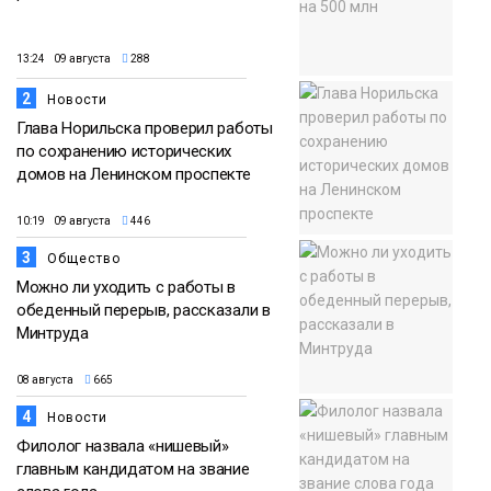
13:24 09 августа
288
2
Новости
Глава Норильска проверил работы
по сохранению исторических
домов на Ленинском проспекте
10:19 09 августа
446
3
Общество
Можно ли уходить с работы в
обеденный перерыв, рассказали в
Минтруда
08 августа
665
4
Новости
Филолог назвала «нишевый»
главным кандидатом на звание