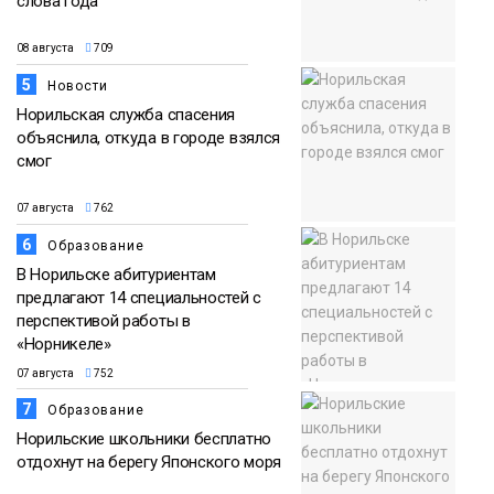
слова года
08 августа
709
5
Новости
Норильская служба спасения
объяснила, откуда в городе взялся
смог
07 августа
762
6
Образование
В Норильске абитуриентам
предлагают 14 специальностей с
перспективой работы в
«Норникеле»
07 августа
752
7
Образование
Норильские школьники бесплатно
отдохнут на берегу Японского моря