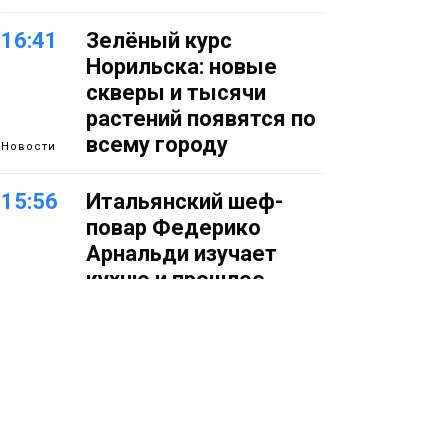
16:41
Зелёный курс
Норильска: новые
скверы и тысячи
растений появятся по
всему городу
Новости
15:56
Итальянский шеф-
повар Федерико
Арнальди изучает
кухню и прошлое
Норильска
Еда
15:11
Игрок ФК «Норильск»
Артём Антошкин
помог сборной России
взять золото в