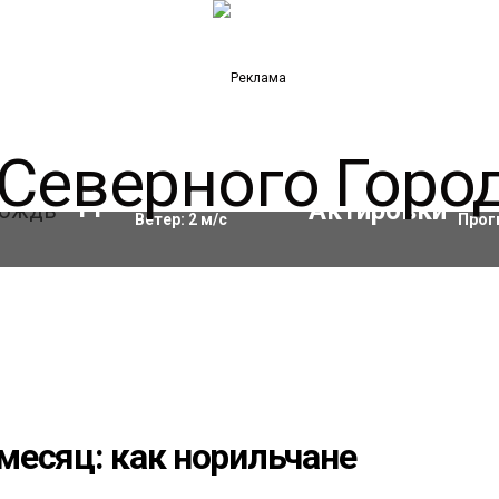
Влажность:
96
%
Акти
11
°C
Ветер:
2
м/с
Прог
месяц: как норильчане