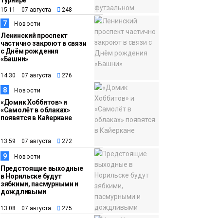
турнире
15:11 07 августа
248
7
Новости
Ленинский проспект
частично закроют в связи
с Днём рождения
«Башни»
14:30 07 августа
276
8
Новости
«Домик Хоббитов» и
«Самолёт в облаках»
появятся в Кайеркане
13:59 07 августа
272
9
Новости
Предстоящие выходные
в Норильске будут
зябкими, пасмурными и
дождливыми
13:08 07 августа
275