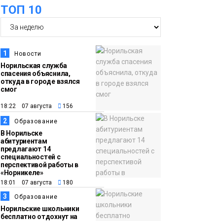
ТОП 10
футзальном турнире
Спорт
14:30
Ленинский проспект
частично закроют в
1
Новости
связи с Днём
Норильская служба
спасения объяснила,
рождения «Башни»
Новости
откуда в городе взялся
смог
13:59
«Домик Хоббитов» и
18:22 07 августа
156
«Самолёт в облаках»
2
Образование
появятся в Кайеркане
Новости
В Норильске
абитуриентам
предлагают 14
13:08
Предстоящие
специальностей с
перспективой работы в
выходные в
«Норникеле»
Норильске будут
18:01 07 августа
180
зябкими, пасмурными
3
Образование
и дождливыми
Норильские школьники
Новости
бесплатно отдохнут на