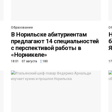
Образование
О
В Норильске абитуриентам
Н
предлагают 14 специальностей
б
с перспективой работы в
Я
«Норникеле»
18:01 07 августа
180
17