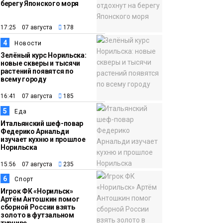
берегу Японского моря
12:32
Как в Норильске
помогают женщинам
17:25 07 августа
178
из исправительного
4
Новости
центра
Зелёный курс Норильска:
новые скверы и тысячи
адаптироваться к
растений появятся по
жизни
всему городу
Общество
16:41 07 августа
185
5
Еда
Итальянский шеф-повар
Федерико Арнальди
изучает кухню и прошлое
Норильска
15:56 07 августа
235
6
Спорт
Игрок ФК «Норильск»
Артём Антошкин помог
сборной России взять
золото в футзальном