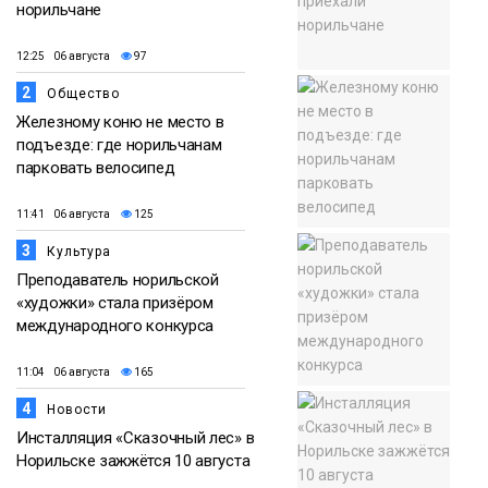
норильчане
12:25 06 августа
97
2
Общество
Железному коню не место в
подъезде: где норильчанам
парковать велосипед
11:41 06 августа
125
3
Культура
Преподаватель норильской
«художки» стала призёром
международного конкурса
11:04 06 августа
165
4
Новости
Инсталляция «Сказочный лес» в
Норильске зажжётся 10 августа