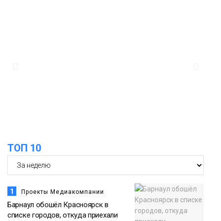
Новости
16:07
Как в Норильске прошёл юбилейный
День полярного жирафа
05 августа
Культура
15:22
Енисей проверил на прочность: в
Дудинке впервые состоялся заплыв X-
05 августа
WATERS на 12 км
Спорт
ТОП 10
1
Проекты Медиакомпании
Барнаул обошёл Красноярск в
списке городов, откуда приехали