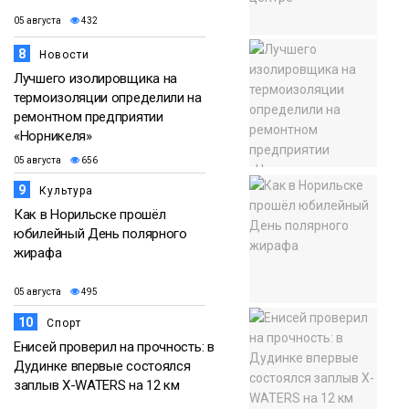
05 августа
432
8
Новости
Лучшего изолировщика на
термоизоляции определили на
ремонтном предприятии
«Норникеля»
05 августа
656
9
Культура
Как в Норильске прошёл
юбилейный День полярного
жирафа
05 августа
495
10
Спорт
Енисей проверил на прочность: в
Дудинке впервые состоялся
заплыв X-WATERS на 12 км