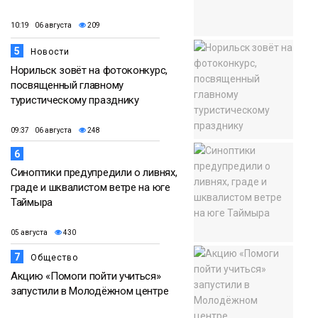
10:19 06 августа
209
5
Новости
Норильск зовёт на фотоконкурс,
посвященный главному
туристическому празднику
09:37 06 августа
248
6
Синоптики предупредили о ливнях,
граде и шквалистом ветре на юге
Таймыра
05 августа
430
7
Общество
Акцию «Помоги пойти учиться»
запустили в Молодёжном центре