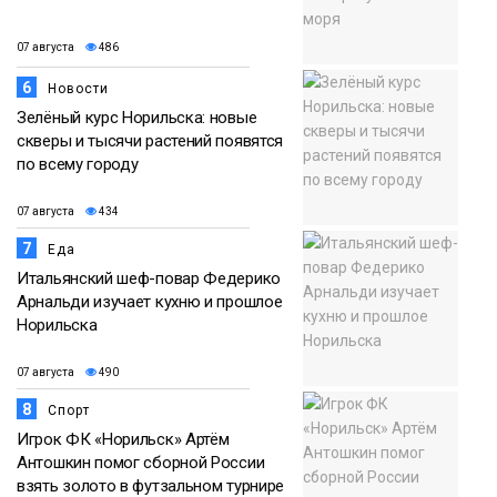
07 августа
486
6
Новости
Зелёный курс Норильска: новые
скверы и тысячи растений появятся
по всему городу
07 августа
434
7
Еда
Итальянский шеф-повар Федерико
Арнальди изучает кухню и прошлое
Норильска
07 августа
490
8
Спорт
Игрок ФК «Норильск» Артём
Антошкин помог сборной России
взять золото в футзальном турнире