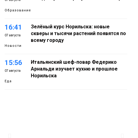
Образование
16:41
Зелёный курс Норильска: новые
скверы и тысячи растений появятся по
07 августа
всему городу
Новости
15:56
Итальянский шеф-повар Федерико
Арнальди изучает кухню и прошлое
07 августа
Норильска
Еда
15:11
Игрок ФК «Норильск» Артём Антошкин
помог сборной России взять золото в
07 августа
футзальном турнире
Спорт
14:30
Ленинский проспект частично закроют