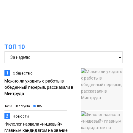
в связи с Днём рождения «Башни»
07 августа
Новости
13:59
«Домик Хоббитов» и «Самолёт в
облаках» появятся в Кайеркане
07 августа
ТОП 10
Новости
1
Общество
Можно ли уходить с работы в
обеденный перерыв, рассказали в
Минтруда
14:33 08 августа
185
2
Новости
Филолог назвала «нишевый»
главным кандидатом на звание