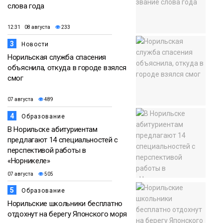
слова года
12:31 08 августа
233
3
Новости
Норильская служба спасения
объяснила, откуда в городе взялся
смог
07 августа
489
4
Образование
В Норильске абитуриентам
предлагают 14 специальностей с
перспективой работы в
«Норникеле»
07 августа
505
5
Образование
Норильские школьники бесплатно
отдохнут на берегу Японского моря