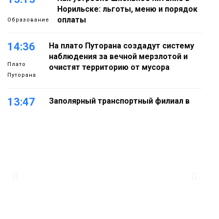
Норильске: льготы, меню и порядок
оплаты
Образование
14:36
На плато Путорана создадут систему
наблюдения за вечной мерзлотой и
Плато
очистят территорию от мусора
Путорана
13:47
Заполярный транспортный филиал в
Дудинке заасфальтировал 47 тысяч
«квадратов» грузовых площадок
Новости
13:10
В Норильске лыжную базу «Оль-Гуль»
закрыли из-за появления медведя
Животные
12:25
Барнаул обошёл Красноярск в
списке городов, откуда приехали
Проекты
норильчане