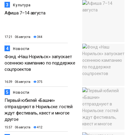
3
Культура
Афиша 7–14 августа
17:21 06 августа
344
4
Новости
Фонд «Наш Норильск» запускает
осеннюю кампанию по поддержке
соцпроектов
16:39 06 августа
375
5
Новости
Первый юбилей «Башни»
отпразднуют в Норильске: гостей
ждут фестиваль, квест и многое
другое
15:57 06 августа
412