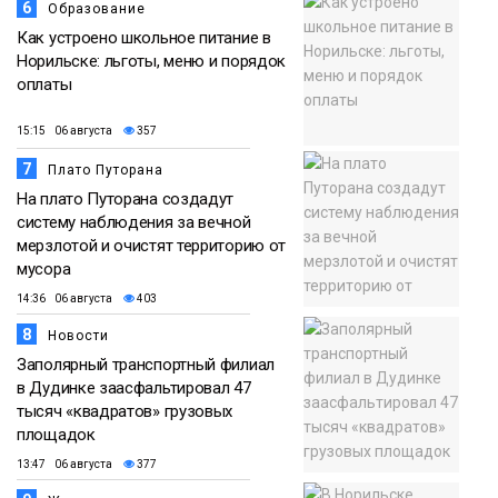
6
Образование
Как устроено школьное питание в
Норильске: льготы, меню и порядок
оплаты
15:15 06 августа
357
7
Плато Путорана
На плато Путорана создадут
систему наблюдения за вечной
мерзлотой и очистят территорию от
мусора
14:36 06 августа
403
8
Новости
Заполярный транспортный филиал
в Дудинке заасфальтировал 47
тысяч «квадратов» грузовых
площадок
13:47 06 августа
377