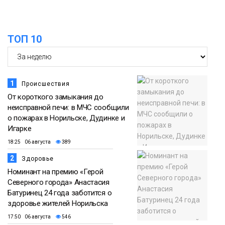
Медиакомпании
ТОП 10
1
Происшествия
От короткого замыкания до
неисправной печи: в МЧС сообщили
о пожарах в Норильске, Дудинке и
Игарке
18:25 06 августа
389
2
Здоровье
Номинант на премию «Герой
Северного города» Анастасия
Батуринец 24 года заботится о
здоровье жителей Норильска
17:50 06 августа
546