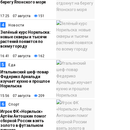
берегу Японского моря
12:32
Как в Норильске
помогают женщинам
17:25 07 августа
151
из исправительного
4
Новости
центра
Зелёный курс Норильска:
новые скверы и тысячи
адаптироваться к
растений появятся по
жизни
всему городу
Общество
16:41 07 августа
162
5
Еда
Итальянский шеф-повар
Федерико Арнальди
изучает кухню и прошлое
Норильска
15:56 07 августа
209
6
Спорт
Игрок ФК «Норильск»
Артём Антошкин помог
сборной России взять
золото в футзальном