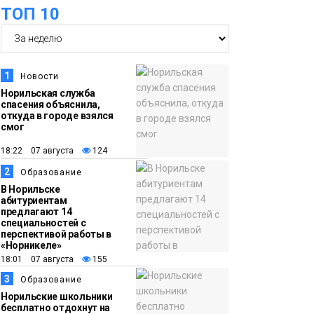
ТОП 10
футзальном турнире
Спорт
14:30
Ленинский проспект
частично закроют в
1
Новости
связи с Днём
Норильская служба
спасения объяснила,
рождения «Башни»
Новости
откуда в городе взялся
смог
13:59
«Домик Хоббитов» и
18:22 07 августа
124
«Самолёт в облаках»
2
Образование
появятся в Кайеркане
Новости
В Норильске
абитуриентам
предлагают 14
13:08
Предстоящие
специальностей с
перспективой работы в
выходные в
«Норникеле»
Норильске будут
18:01 07 августа
155
зябкими, пасмурными
3
Образование
и дождливыми
Норильские школьники
Новости
бесплатно отдохнут на