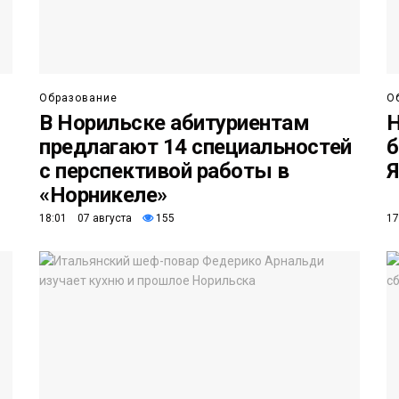
Образование
О
В Норильске абитуриентам
Н
предлагают 14 специальностей
б
с перспективой работы в
Я
«Норникеле»
18:01 07 августа
155
17