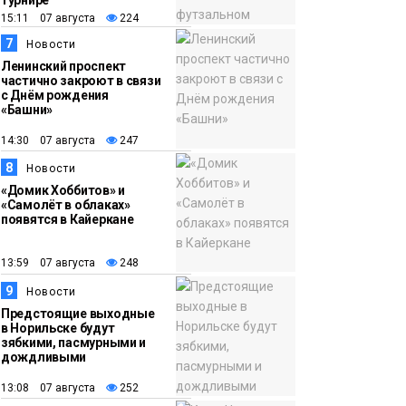
турнире
15:11 07 августа
224
7
Новости
Ленинский проспект
частично закроют в связи
с Днём рождения
«Башни»
14:30 07 августа
247
8
Новости
«Домик Хоббитов» и
«Самолёт в облаках»
появятся в Кайеркане
13:59 07 августа
248
9
Новости
Предстоящие выходные
в Норильске будут
зябкими, пасмурными и
дождливыми
13:08 07 августа
252