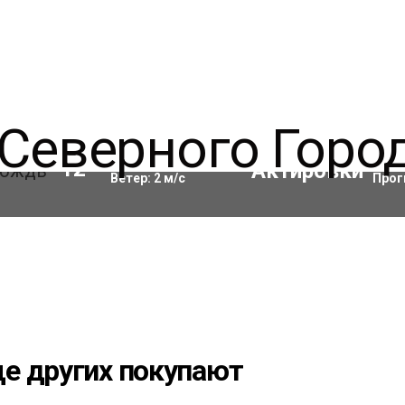
Влажность:
96
%
Акти
12
°C
Ветер:
2
м/с
Прог
е других покупают