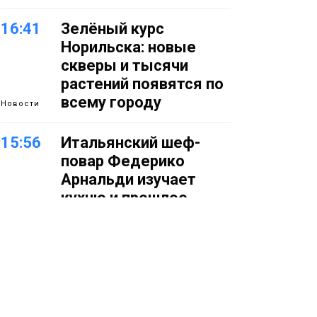
16:41
Зелёный курс
Норильска: новые
скверы и тысячи
растений появятся по
всему городу
Новости
15:56
Итальянский шеф-
повар Федерико
Арнальди изучает
кухню и прошлое
Норильска
Еда
15:11
Игрок ФК «Норильск»
Артём Антошкин
помог сборной России
взять золото в