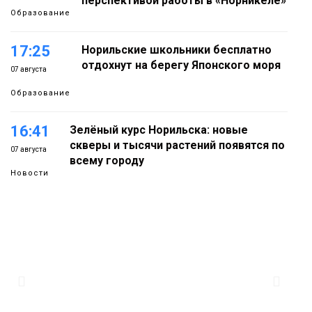
перспективой работы в «Норникеле»
Образование
17:25
Норильские школьники бесплатно
отдохнут на берегу Японского моря
07 августа
Образование
16:41
Зелёный курс Норильска: новые
скверы и тысячи растений появятся по
07 августа
всему городу
Новости
15:56
Итальянский шеф-повар Федерико
Арнальди изучает кухню и прошлое
07 августа
Норильска
Еда
15:11
Игрок ФК «Норильск» Артём Антошкин
помог сборной России взять золото в
07 августа