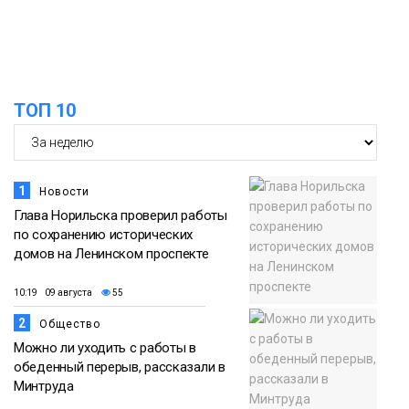
футзальном турнире
Спорт
14:30
Ленинский проспект частично закроют
в связи с Днём рождения «Башни»
07 августа
ТОП 10
Новости
1
Новости
Глава Норильска проверил работы
по сохранению исторических
домов на Ленинском проспекте
10:19 09 августа
55
2
Общество
Можно ли уходить с работы в
обеденный перерыв, рассказали в
Минтруда