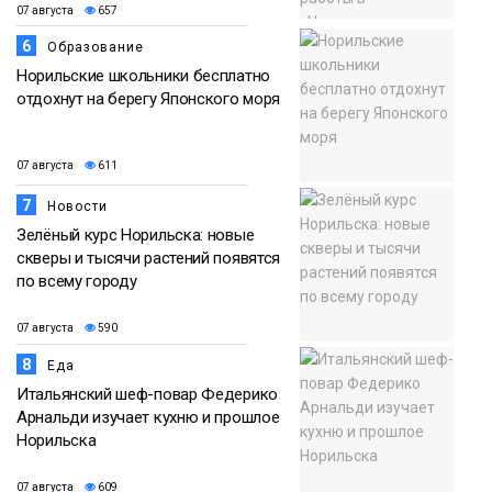
07 августа
657
6
Образование
Норильские школьники бесплатно
отдохнут на берегу Японского моря
07 августа
611
7
Новости
Зелёный курс Норильска: новые
скверы и тысячи растений появятся
по всему городу
07 августа
590
8
Еда
Итальянский шеф-повар Федерико
Арнальди изучает кухню и прошлое
Норильска
07 августа
609