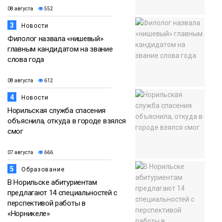
08 августа
552
3
Новости
Филолог назвала «нишевый»
главным кандидатом на звание
слова года
08 августа
612
4
Новости
Норильская служба спасения
объяснила, откуда в городе взялся
смог
07 августа
666
5
Образование
В Норильске абитуриентам
предлагают 14 специальностей с
перспективой работы в
«Норникеле»