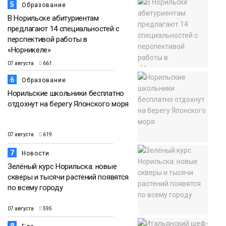
5
Образование
В Норильске абитуриентам
предлагают 14 специальностей с
перспективой работы в
«Норникеле»
07 августа
661
6
Образование
Норильские школьники бесплатно
отдохнут на берегу Японского моря
07 августа
619
7
Новости
Зелёный курс Норильска: новые
скверы и тысячи растений появятся
по всему городу
07 августа
595