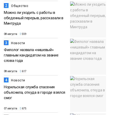
2
Общество
Можно ли уходить с работы в
обеденный перерыв, рассказали в
Минтруда
08 августа
559
3
Новости
Филолог назвала «нишевый»
главным кандидатом на звание
слова года
08 августа
617
4
Новости
Норильская служба спасения
объяснила, откуда в городе взялся
смог
07 августа
675