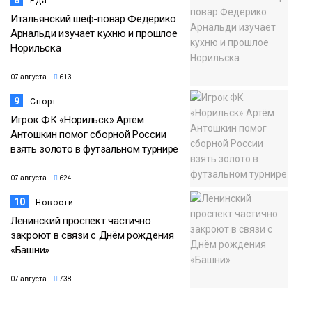
8
Еда
Итальянский шеф-повар Федерико
Арнальди изучает кухню и прошлое
Норильска
07 августа
613
9
Спорт
Игрок ФК «Норильск» Артём
Антошкин помог сборной России
взять золото в футзальном турнире
07 августа
624
10
Новости
Ленинский проспект частично
закроют в связи с Днём рождения
«Башни»
07 августа
738