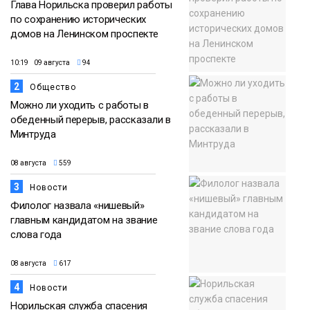
Глава Норильска проверил работы
по сохранению исторических
домов на Ленинском проспекте
10:19 09 августа
94
2
Общество
Можно ли уходить с работы в
обеденный перерыв, рассказали в
Минтруда
08 августа
559
3
Новости
Филолог назвала «нишевый»
главным кандидатом на звание
слова года
08 августа
617
4
Новости
Норильская служба спасения