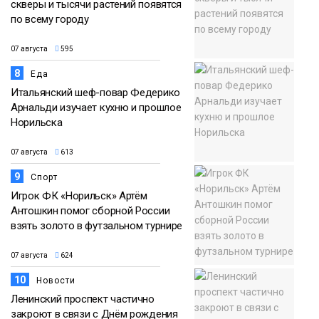
скверы и тысячи растений появятся
по всему городу
07 августа
595
8
Еда
Итальянский шеф-повар Федерико
Арнальди изучает кухню и прошлое
Норильска
07 августа
613
9
Спорт
Игрок ФК «Норильск» Артём
Антошкин помог сборной России
взять золото в футзальном турнире
07 августа
624
10
Новости
Ленинский проспект частично
закроют в связи с Днём рождения