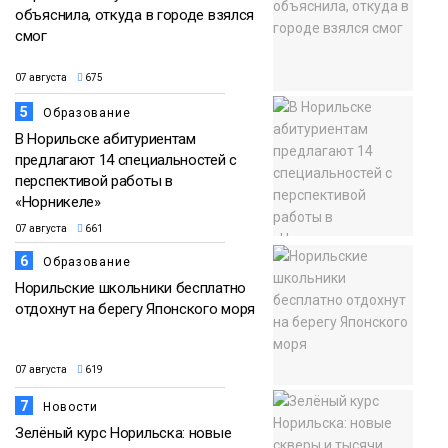
объяснила, откуда в городе взялся
смог
07 августа
675
5
Образование
В Норильске абитуриентам
предлагают 14 специальностей с
перспективой работы в
«Норникеле»
07 августа
661
6
Образование
Норильские школьники бесплатно
отдохнут на берегу Японского моря
07 августа
619
7
Новости
Зелёный курс Норильска: новые