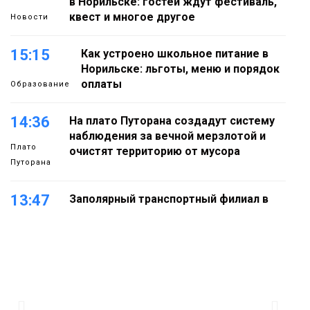
в Норильске: гостей ждут фестиваль,
квест и многое другое
Новости
15:15
Как устроено школьное питание в
Норильске: льготы, меню и порядок
оплаты
Образование
14:36
На плато Путорана создадут систему
наблюдения за вечной мерзлотой и
Плато
очистят территорию от мусора
Путорана
13:47
Заполярный транспортный филиал в
Дудинке заасфальтировал 47 тысяч
«квадратов» грузовых площадок
Новости
13:10
В Норильске лыжную базу «Оль-Гуль»
закрыли из-за появления медведя
Животные