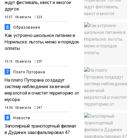
ждут фестиваль, квест и многое
другое
15:57 06 августа
223
6
Образование
Как устроено школьное питание в
Норильске: льготы, меню и порядок
оплаты
15:15 06 августа
207
7
Плато Путорана
На плато Путорана создадут
систему наблюдения за вечной
мерзлотой и очистят территорию от
мусора
14:36 06 августа
247
8
Новости
Заполярный транспортный филиал
в Дудинке заасфальтировал 47