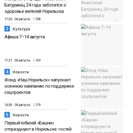
Батуринец 24 года заботится о
здоровье жителей Норильска
17:50 06 августа
198
3
Культура
Афиша 7–14 августа
17:21 06 августа
143
4
Новости
Фонд «Наш Норильск» запускает
осеннюю кампанию по поддержке
соцпроектов
16:39 06 августа
179
5
Новости
Первый юбилей «Башни»
отпразднуют в Норильске: гостей