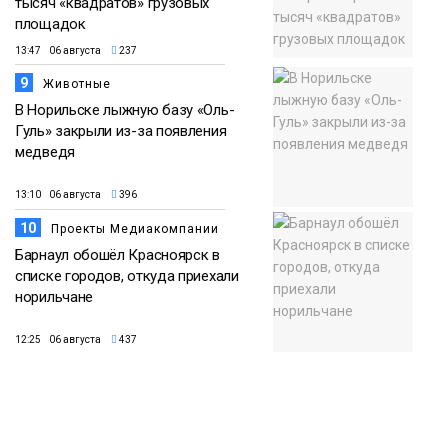
тысяч «квадратов» грузовых
площадок
13:47 06 августа
237
9
Животные
В Норильске лыжную базу «Оль-
Гуль» закрыли из-за появления
медведя
13:10 06 августа
396
10
Проекты Медиакомпании
Барнаул обошёл Красноярск в
списке городов, откуда приехали
норильчане
12:25 06 августа
437