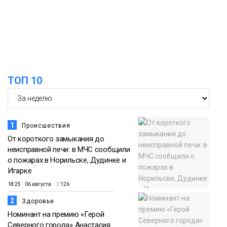
12:25
Барнаул обошёл Красноярск в
списке городов, откуда приехали
Проекты
норильчане
Медиакомпании
ТОП 10
1
Происшествия
От короткого замыкания до
неисправной печи: в МЧС сообщили
о пожарах в Норильске, Дудинке и
Игарке
18:25 06 августа
126
2
Здоровье
Номинант на премию «Герой
Северного города» Анастасия